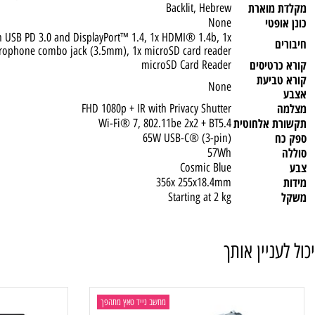
כת
Windows® 11 Home, Hebrew / English
High Definition (HD) Audio, Realtek® ALC3287 codec
מוארת
Backlit, Hebrew
טי
None
), with USB PD 3.0 and DisplayPort™ 1.4, 1x HDMI® 1.4b, 1x
/ microphone combo jack (3.5mm), 1x microSD card reader
טיסים
microSD Card Reader
ביעת
None
FHD 1080p + IR with Privacy Shutter
 אלחוטית
Wi-Fi® 7, 802.11be 2x2 + BT5.4
65W USB-C® (3-pin)
57Wh
Cosmic Blue
356x 255x18.4mm
Starting at 2 kg
ניין אותך