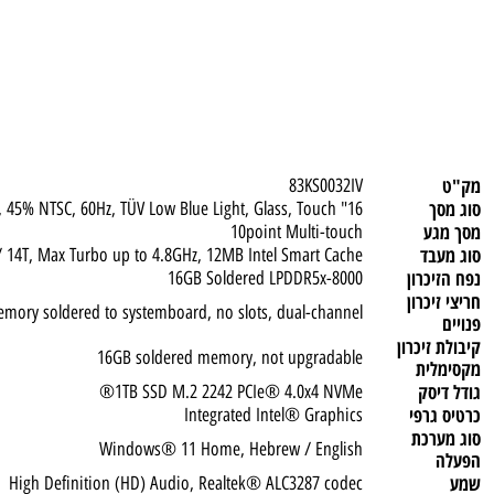
83KS0032IV
16" WUXGA (1920x1200) IPS 300nits Glossy, 45% NTSC, 60Hz, TÜV Low Blue Light, Glass, Touch
ע
10point Multi-touch
ד
 2LPE) / 14T, Max Turbo up to 4.8GHz, 12MB Intel Smart Cache
כרון
16GB Soldered LPDDR5x-8000
כרון
Memory soldered to systemboard, no slots, dual-channel
יכרון
16GB soldered memory, not upgradable
ית
סק
1TB SSD M.2 2242 PCIe® 4.0x4 NVMe®
רפי
Integrated Intel® Graphics