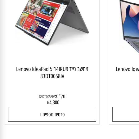
 לסטודנט ולבית
מחשב נייד מתהפך
Lenovo Idea
מחשב נייד Lenovo IdeaPad 5 14IRU9
83DT0058IV
מק"ט:
83DT0058IV
4,300
₪