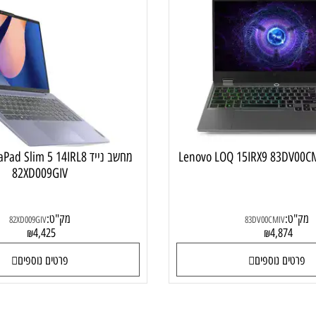
מחשב נייד גיימינג
מחשב נייד
מחשב נייד Pad Slim 5 14IRL8
82XD009GIV
:
מק"ט:
82XD009GIV
83DV00CMIV
4,425
4,87
₪
₪