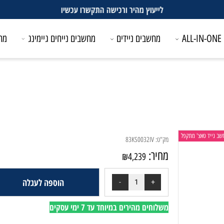
לייעוץ מהיר ורכישה התקשרו עכשיו
מחשבים ניידים
מחשבים נייחים גיימינג
מחשבים
טאצ' מתקפל
מק"ט:
83KS0032IV
מחיר:
₪
4,239
הוספה לעגלה
משלוחים מהירים במיוחד עד 7 ימי עסקים