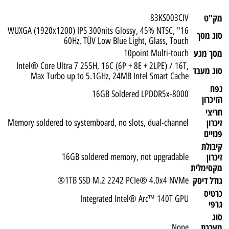
מק"ט
83KS003CIV
16" WUXGA (1920x1200) IPS 300nits Glossy, 45% NTSC,
סוג מסך
60Hz, TÜV Low Blue Light, Glass, Touch
מסך מגע
10point Multi-touch
Intel® Core Ultra 7 255H, 16C (6P + 8E + 2LPE) / 16T,
סוג מעבד
Max Turbo up to 5.1GHz, 24MB Intel Smart Cache
נפח
16GB Soldered LPDDR5x-8000
הזיכרון
חריצי
זיכרון
Memory soldered to systemboard, no slots, dual-channel
פנויים
קיבולת
זיכרון
16GB soldered memory, not upgradable
מקסימלית
גודל דיסק
1TB SSD M.2 2242 PCIe® 4.0x4 NVMe®
כרטיס
Integrated Intel® Arc™ 140T GPU
גרפי
סוג
מערכת
None