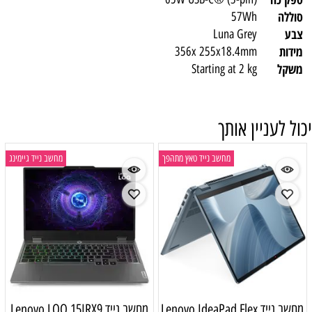
סוללה
57Wh
צבע
Luna Grey
מידות
356x 255x18.4mm
משקל
Starting at 2 kg
יכול לעניין אותך
מחשב נייד טאץ מתהפך
מחשב נייד גיימינג
מחשב נייד Lenovo IdeaPad Flex
מחשב נייד Lenovo LOQ 15IRX9