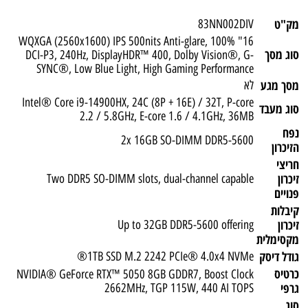
מק"ט
83NN002DIV
16" WQXGA (2560x1600) IPS 500nits Anti-glare, 100%
סוג מסך
DCI-P3, 240Hz, DisplayHDR™ 400, Dolby Vision®, G-
SYNC®, Low Blue Light, High Gaming Performance
מסך מגע
לא
Intel® Core i9-14900HX, 24C (8P + 16E) / 32T, P-core
סוג מעבד
2.2 / 5.8GHz, E-core 1.6 / 4.1GHz, 36MB
נפח
2x 16GB SO-DIMM DDR5-5600
הזיכרון
חריצי
זיכרון
Two DDR5 SO-DIMM slots, dual-channel capable
פנויים
קיבלות
זיכרון
Up to 32GB DDR5-5600 offering
מקסימלית
גודל דיסק
1TB SSD M.2 2242 PCIe® 4.0x4 NVMe®
כרטיס
NVIDIA® GeForce RTX™ 5050 8GB GDDR7, Boost Clock
גרפי
2662MHz, TGP 115W, 440 AI TOPS
סוג