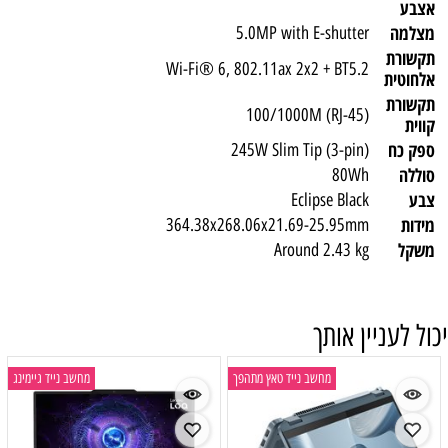
אצבע
מצלמה
5.0MP with E-shutter
תקשורת
Wi-Fi® 6, 802.11ax 2x2 + BT5.2
אלחוטית
תקשורת
100/1000M (RJ-45)
קווית
ספק כח
245W Slim Tip (3-pin)
סוללה
80Wh
צבע
Eclipse Black
מידות
364.38x268.06x21.69-25.95mm
משקל
Around 2.43 kg
יכול לעניין אותך
מחשב נייד טאץ מתהפך
מחשב נייד גיימינג