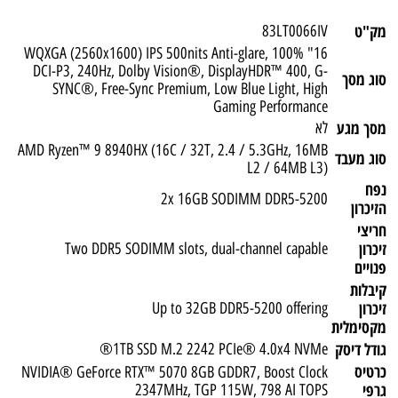
מק"ט
83LT0066IV
16" WQXGA (2560x1600) IPS 500nits Anti-glare, 100%
DCI-P3, 240Hz, Dolby Vision®, DisplayHDR™ 400, G-
סוג מסך
SYNC®, Free-Sync Premium, Low Blue Light, High
Gaming Performance
מסך מגע
לא
AMD Ryzen™ 9 8940HX (16C / 32T, 2.4 / 5.3GHz, 16MB
סוג מעבד
L2 / 64MB L3)
נפח
2x 16GB SODIMM DDR5-5200
הזיכרון
חריצי
זיכרון
Two DDR5 SODIMM slots, dual-channel capable
פנויים
קיבלות
זיכרון
Up to 32GB DDR5-5200 offering
מקסימלית
גודל דיסק
1TB SSD M.2 2242 PCIe® 4.0x4 NVMe®
כרטיס
NVIDIA® GeForce RTX™ 5070 8GB GDDR7, Boost Clock
גרפי
2347MHz, TGP 115W, 798 AI TOPS