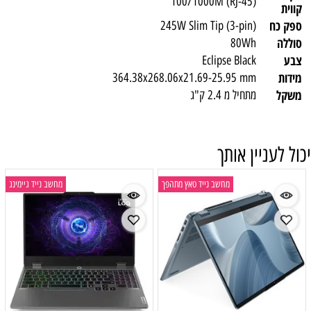
100/1000M (RJ-45)
קווית
ספק כח
245W Slim Tip (3-pin)
סוללה
80Wh
צבע
Eclipse Black
מידות
364.38x268.06x21.69-25.95 mm
משקל
מתחיל מ 2.4 ק"ג
יכול לעניין אותך
מחשב נייד טאץ מתהפך
מחשב נייד גיימינג