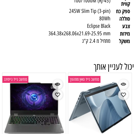
100/1000M (RJ-45)
קווית
ספק כח
245W Slim Tip (3-pin)
סוללה
80Wh
צבע
Eclipse Black
מידות
364.38x268.06x21.69-25.95 mm
משקל
מתחיל מ 2.4 ק"ג
יכול לעניין אותך
מחשב נייד טאץ מתהפך
מחשב נייד גיימינג