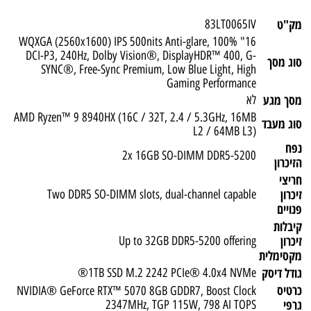
מק"ט
83LT0065IV
16" WQXGA (2560x1600) IPS 500nits Anti-glare, 100%
DCI-P3, 240Hz, Dolby Vision®, DisplayHDR™ 400, G-
סוג מסך
SYNC®, Free-Sync Premium, Low Blue Light, High
Gaming Performance
מסך מגע
לא
AMD Ryzen™ 9 8940HX (16C / 32T, 2.4 / 5.3GHz, 16MB
סוג מעבד
L2 / 64MB L3)
נפח
2x 16GB SO-DIMM DDR5-5200
הזיכרון
חריצי
זיכרון
Two DDR5 SO-DIMM slots, dual-channel capable
פנויים
קיבלות
זיכרון
Up to 32GB DDR5-5200 offering
מקסימלית
גודל דיסק
1TB SSD M.2 2242 PCIe® 4.0x4 NVMe®
כרטיס
NVIDIA® GeForce RTX™ 5070 8GB GDDR7, Boost Clock
גרפי
2347MHz, TGP 115W, 798 AI TOPS