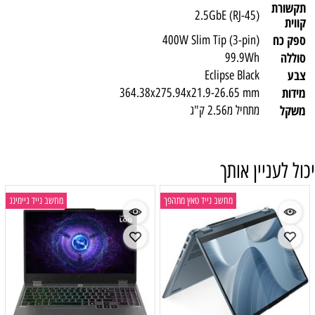
תקשורת
2.5GbE (RJ-45)
קווית
ספק כח
400W Slim Tip (3-pin)
סוללה
99.9Wh
צבע
Eclipse Black
מידות
364.38x275.94x21.9-26.65 mm
משקל
מתחיל מ2.56 ק"ג
יכול לעניין אותך
מחשב נייד טאץ מתהפך
מחשב נייד גיימינג