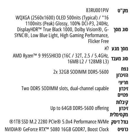
מק"ט
83RU001PIV
16" WQXGA (2560x1600) OLED 500nits (Typical) /
1100nits (Peak) Glossy, 100% DCI-P3, 240Hz,
סוג מסך
DisplayHDR™ True Black 1000, Dolby Vision®, G-
SYNC®, Low Blue Light, High Gaming Performance,
Flicker Free
מסך מגע
לא
AMD Ryzen™ 9 9955HX3D (16C / 32T, 2.5 / 5.4GHz,
סוג מעבד
16MB L2 / 128MB L3)
נפח
2x 32GB SODIMM DDR5-5600
הזיכרון
חריצי
זיכרון
Two DDR5 SODIMM slots, dual-channel capable
פנויים
קיבלות
זיכרון
Up to 64GB DDR5-5600 offering
מקסימלית
גודל דיסק
1TB SSD M.2 2280 PCIe® 5.0x4 Performance NVMe®
כרטיס
NVIDIA® GeForce RTX™ 5080 16GB GDDR7, Boost Clock