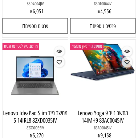
83D4004JIV
83DT0064IV
6,051
4,556
₪
₪
פרטים נוספים
פרטים נוספים
מחשב נייד טאץ מתהפך
מחשב נייד לסטודנט ולבית
מחשב נייד Lenovo Yoga 9
מחשב נייד Lenovo IdeaPad Slim
5 14IRL8 82XD0035IV
14IMH9 83AC0045IV
82XD0035IV
83AC0045IV
5,270
9,158
₪
₪