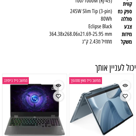
100/1000M (RJ-45)
קווית
ספק כח
245W Slim Tip (3-pin)
סוללה
80Wh
צבע
Eclipse Black
מידות
364.38x268.06x21.69-25.95 mm
משקל
מתחיל מ2.43 ק"ג
יכול לעניין אותך
מחשב נייד טאץ מתהפך
מחשב נייד גיימינג