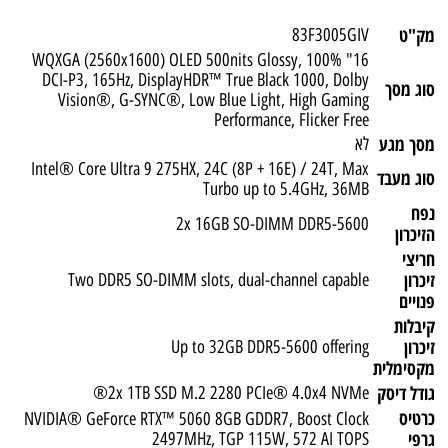
מק"ט
83F3005GIV
16" WQXGA (2560x1600) OLED 500nits Glossy, 100%
DCI-P3, 165Hz, DisplayHDR™ True Black 1000, Dolby
סוג מסך
Vision®, G-SYNC®, Low Blue Light, High Gaming
Performance, Flicker Free
מסך מגע
לא
Intel® Core Ultra 9 275HX, 24C (8P + 16E) / 24T, Max
סוג מעבד
Turbo up to 5.4GHz, 36MB
נפח
2x 16GB SO-DIMM DDR5-5600
הזיכרון
חריצי
זיכרון
Two DDR5 SO-DIMM slots, dual-channel capable
פנויים
קיבלות
זיכרון
Up to 32GB DDR5-5600 offering
מקסימלית
גודל דיסק
2x 1TB SSD M.2 2280 PCIe® 4.0x4 NVMe®
כרטיס
NVIDIA® GeForce RTX™ 5060 8GB GDDR7, Boost Clock
גרפי
2497MHz, TGP 115W, 572 AI TOPS