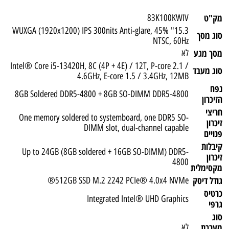
מק"ט
83K100KWIV
15.3" WUXGA (1920x1200) IPS 300nits Anti-glare, 45%
סוג מסך
NTSC, 60Hz
מסך מגע
לא
Intel® Core i5-13420H, 8C (4P + 4E) / 12T, P-core 2.1 /
סוג מעבד
4.6GHz, E-core 1.5 / 3.4GHz, 12MB
נפח
8GB Soldered DDR5-4800 + 8GB SO-DIMM DDR5-4800
הזיכרון
חריצי
One memory soldered to systemboard, one DDR5 SO-
זיכרון
DIMM slot, dual-channel capable
פנויים
קיבלות
Up to 24GB (8GB soldered + 16GB SO-DIMM) DDR5-
זיכרון
4800
מקסימלית
גודל דיסק
512GB SSD M.2 2242 PCIe® 4.0x4 NVMe®
כרטיס
Integrated Intel® UHD Graphics
גרפי
סוג
מערכת
לא