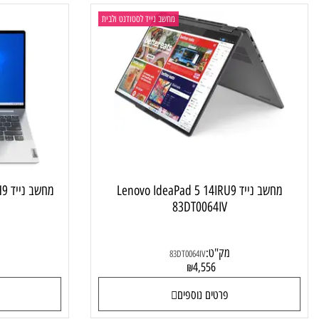
מחשב נייד לסטודנט ולבית
מחשב נייד Lenovo IdeaPad 5 14IRU9
מחשב נייד
JIV
83DT0064IV