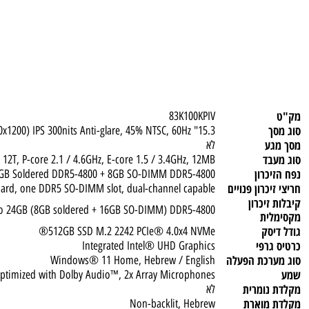
83K100KPIV
15.3" WUXGA (1920x1200) IPS 300nits Anti-glare, 45% NTSC, 60Hz
ע
לא
ד
 4E) / 12T, P-core 2.1 / 4.6GHz, E-core 1.5 / 3.4GHz, 12MB
כרון
8GB Soldered DDR5-4800 + 8GB SO-DIMM DDR5-4800
כרון פנויים
temboard, one DDR5 SO-DIMM slot, dual-channel capable
יכרון
Up to 24GB (8GB soldered + 16GB SO-DIMM) DDR5-4800
ית
סק
512GB SSD M.2 2242 PCIe® 4.0x4 NVMe®
רפי
Integrated Intel® UHD Graphics
רכת הפעלה
Windows® 11 Home, Hebrew / English