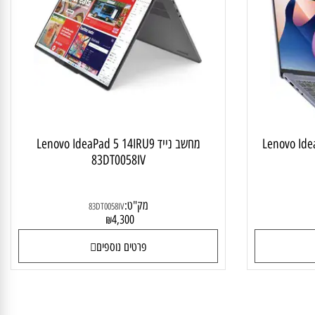
 לסטודנט ולבית
מחשב נייד מתהפך
Lenovo Idea
מחשב נייד Lenovo IdeaPad 5 14IRU9
83DT0058IV
מק"ט:
83DT0058IV
4,300
₪
פרטים נוספים