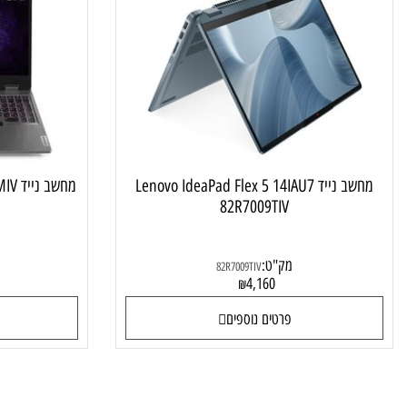
מחשב נייד טאץ מתהפך
מחשב נייד Lenovo IdeaPad Flex 5 14IAU7
מחשב נייד Lenovo LOQ 15IRX9 83DV00CMIV
82R7009TIV
מק"ט:
מק"ט
82R7009TIV
4
4,160
₪
פרטים נוספים
פרטי