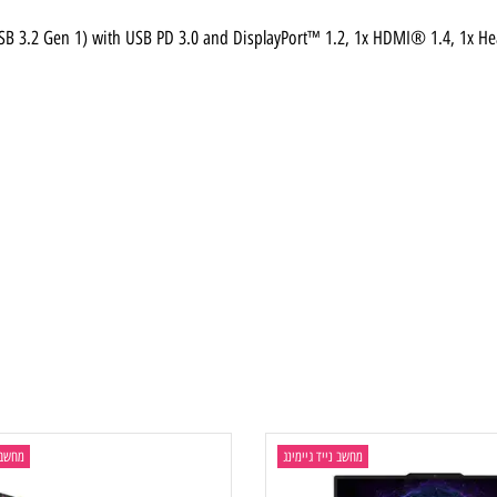
High Definition (HD) Audio, Stereo speakers, 
/ USB 3.2 Gen 1) with USB PD 3.0 and DisplayPort™ 1.2, 1x HDMI® 1.