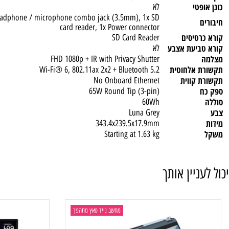
2W x2, optimized with Dolby Audio™, 2x Array Microphones
ומרית
לא
מוארת
Non-backlit, Hebrew
טי
לא
4, 1x Headphone / microphone combo jack (3.5mm), 1x SD
card reader, 1x Power connector
טיסים
SD Card Reader
ביעת אצבע
לא
FHD 1080p + IR with Privacy Shutter
 אלחוטית
Wi-Fi® 6, 802.11ax 2x2 + Bluetooth 5.2
קווית
No Onboard Ethernet
65W Round Tip (3-pin)
60Wh
Luna Grey
343.4x239.5x17.9mm
Starting at 1.63 kg
ניין אותך