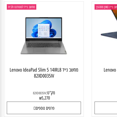
יד טאץ מתהפך
מחשב נייד לסטודנט ולבית
Lenovo
מחשב נייד Lenovo IdeaPad Slim 5 14IRL8
82XD0035IV