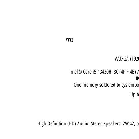
כללי
Intel® Core i5-13420H, 8C (4P +
One memory soldered to sys