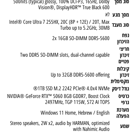
סוג מסך
500nits (typical) glossy, 100% DCI-P3, 165Hz, Dolby
Vision®, DisplayHDR™ True Black 600
מסך מגע
לא
Intel® Core Ultra 7 255HX, 20C (8P + 12E) / 20T, Max
סוג מעבד
Turbo up to 5.2GHz, 30MB
נפח
2x 16GB SO-DIMM DDR5-5600
הזיכרון
חריצי
זיכרון
Two DDR5 SO-DIMM slots, dual-channel capable
פנויים
קיבלות
זיכרון
Up to 32GB DDR5-5600 offering
מקסימלית
גודל דיסק
1TB SSD M.2 2242 PCIe® 4.0x4 NVMe®
כרטיס
NVIDIA® GeForce RTX™ 5060 8GB GDDR7, Boost Clock
גרפי
2497MHz, TGP 115W, 572 AI TOPS
מערכת
Windows 11 Home, Hebrew / English
הפעלה
Stereo speakers, 2W x2, audio by HARMAN, optimized
שמע
with Nahimic Audio