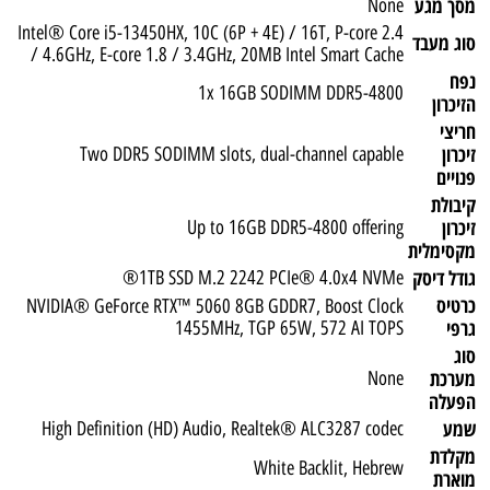
מסך מגע
None
Intel® Core i5-13450HX, 10C (6P + 4E) / 16T, P-core 2.4
סוג מעבד
/ 4.6GHz, E-core 1.8 / 3.4GHz, 20MB Intel Smart Cache
נפח
1x 16GB SODIMM DDR5-4800
הזיכרון
חריצי
זיכרון
Two DDR5 SODIMM slots, dual-channel capable
פנויים
קיבולת
זיכרון
Up to 16GB DDR5-4800 offering
מקסימלית
גודל דיסק
1TB SSD M.2 2242 PCIe® 4.0x4 NVMe®
כרטיס
NVIDIA® GeForce RTX™ 5060 8GB GDDR7, Boost Clock
גרפי
1455MHz, TGP 65W, 572 AI TOPS
סוג
מערכת
None
הפעלה
שמע
High Definition (HD) Audio, Realtek® ALC3287 codec
מקלדת
White Backlit, Hebrew
מוארת