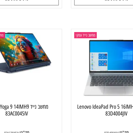
:
מק"ט:
82XD009GIV
83DV00CMIV
4,425
4,87
₪
₪
ם נוספים
פרטים נוספים
מחשב נייד עסקי
מחשב ני