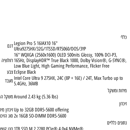
Legion Pro 5 16IAX10 16"
דגם
Ultra9275HX/32G/1TSSD/RT5060/DOS/3YP
16" WQXGA (2560x1600) OLED 500nits Glossy, 100% DCI-P
165Hz, DisplayHDR™ True Black 1000, Dolby Vision®, G
רזולוציה
Low Blue Light, High Gaming Performance, Flicker Free
Eclipse Black
צבע
Intel Core Ultra 9 275HX, 24C (8P + 16E) / 24T, Max Turbo
מעבד
5.4GHz, 36MB
שקל
Around 2.43 kg (5.36 lbs)
משקל המוצר
Up to 32GB DDR5-5600 offering
זיכרון מירבי