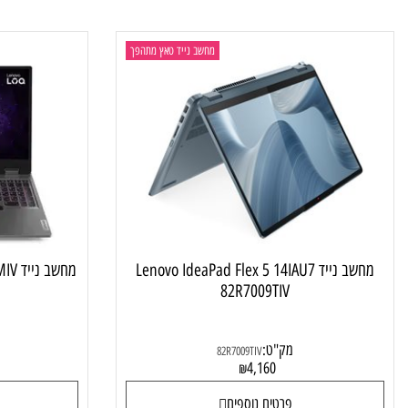
ניין אותך
מחשב נייד טאץ מתהפך
מחשב נייד Lenovo IdeaPad Flex 5 14IAU7
מחשב נייד Lenovo LOQ 15IRX9 83DV00CMIV
82R7009TIV