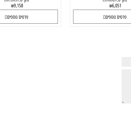
 Lenovo IdeaPad Pro 5 16IMH9
מחשב נייד  Yoga 9 14IMH9
83AC0045IV
83D4004
:
מק"ט:
83AC0045IV
83D4004JIV
9,158
6,05
₪
₪
ם נוספים
פרטים נוספים