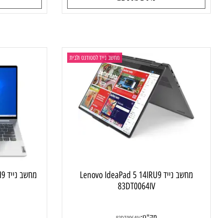
מק"ט:
מק"ט
82R7009TIV
4
4,160
₪
פרטים נוספים
פרטי
מחשב נייד לסטודנט ולבית