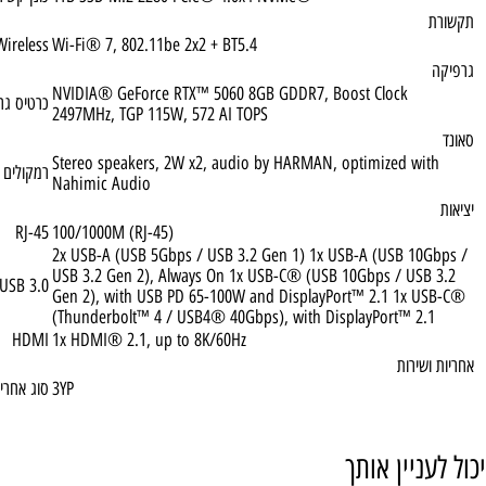
2x 16GB SO-DIMM DDR5-5600
סוג הזיכרון
ליים
1TB SSD M.2 2280 PCIe® 4.0x4 NVMe®
כונן קשיח
Wireless
Wi-Fi® 7, 802.11be 2x2 + BT5.4
NVIDIA® GeForce RTX™ 5060 8GB GDDR7, Boost Clock
כרטיס גרפי
2497MHz, TGP 115W, 572 AI TOPS
Stereo speakers, 2W x2, audio by HARMAN, optimized wi
רמקולים
Nahimic Audio
RJ-45
100/1000M (RJ-45)
2x USB-A (USB 5Gbps / USB 3.2 Gen 1) 1x USB-A (USB 10
USB 3.2 Gen 2), Always On 1x USB-C® (USB 10Gbps / USB
USB 3.0
Gen 2), with USB PD 65-100W and DisplayPort™ 2.1 1x 
(Thunderbolt™ 4 / USB4® 40Gbps), with DisplayPort™ 2
HDMI
1x HDMI® 2.1, up to 8K/60Hz
שירות
3YP
סוג אחריות