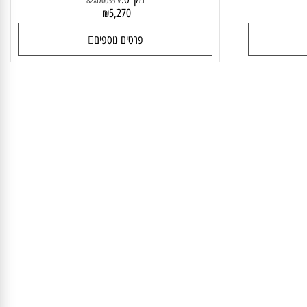
Lenovo
מחשב נייד Lenovo IdeaPad Slim 5 14IRL8
82XD0035IV
מק"ט:
82XD0035IV
5,270
₪
פרטים נוספים