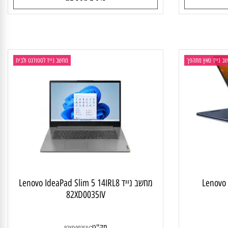
מק"ט:
83DT0058IV
4,300
₪
פרטים נוספים
יד טאץ מתהפך
מחשב נייד לסטודנט ולבית