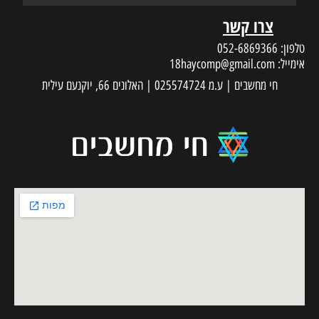
18haycom
 עילית