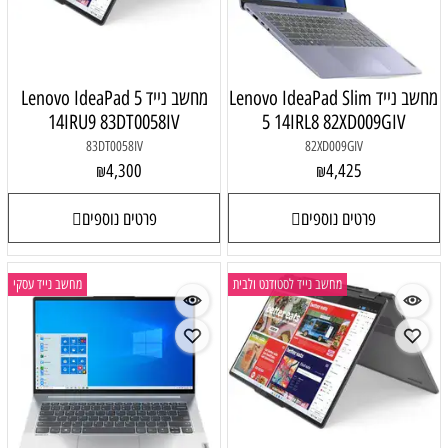
Lenovo IdeaPad
מחשב נייד Lenovo IdeaPad 5
14IRU9 83DT0058IV
5 14I
83DT0058IV
4,300
₪
פרטים נוספים
 לסטודנט ולבית
מחשב נייד עסקי