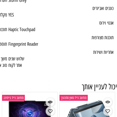
Storm Grey
הערות 1
YES
מקלדת
Haptic Touchpad
תוכנות מצורפות
Fingerprint Reader
תוספות מיוחדות
שלוש שנים
משך האחריות
אתר לקוח
סוג אחריות
ייד טאץ מתהפך
מחשב נייד גיימינג