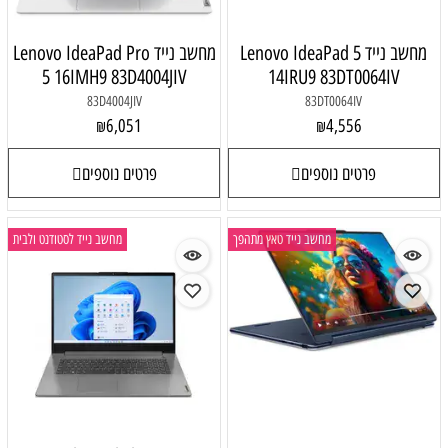
Lenovo IdeaPa
מחשב נייד Lenovo IdeaPad Pro
5 16IMH9 83D4004JIV
14IR
83D4004JIV
6,051
₪
פרטים נוספים
ייד טאץ מתהפך
מחשב נייד לסטודנט ולבית