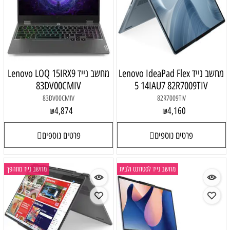
Lenovo IdeaPad
מחשב נייד Lenovo LOQ 15IRX9
83DV00CMIV
5 14I
83DV00CMIV
4,874
₪
פרטים נוספים
 לסטודנט ולבית
מחשב נייד מתהפך