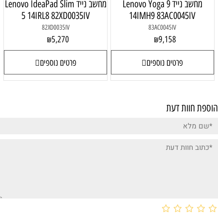
Lenovo Yoga
מחשב נייד Lenovo IdeaPad Slim
5 14IRL8 82XD0035IV
14IM
82XD0035IV
5,270
₪
פרטים נוספים