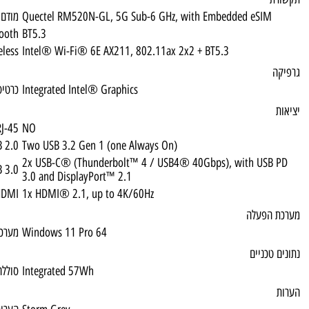
Quectel RM520N-GL, 5G Sub-6 GHz, with 
מודם סלולרי
Bluetooth
BT5.3
Wireless
Intel® Wi-Fi® 6E AX211, 802.11ax 2x2 + 
Integrated Intel® Graphics
כרטיס מסך
RJ-45
NO
USB 2.0
Two USB 3.2 Gen 1 (one Always On)
2x USB-C® (Thunderbolt™ 4 / USB4® 40G
USB 3.0
3.0 and DisplayPort™ 2.1
HDMI
1x HDMI® 2.1, up to 4K/60Hz
Windows 11 Pro 64
מערכת הפעלה
Integrated 57Wh
סוללה