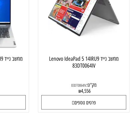
מחשב נייד לסטודנט ולבית
מחשב נייד Lenovo IdeaPad 5 14IRU9
מחשב נייד
JIV
83DT0064IV
מק"ט:
מק"ט
83DT0064IV
1
4,556
₪