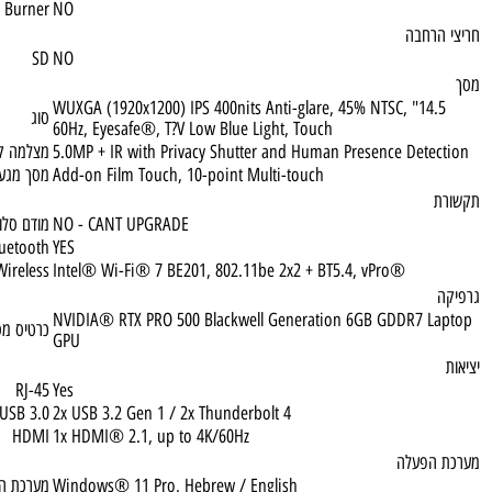
1TB SSD M.2 2280 PCIe® 5.0x4 Performance NVMe® Opal
גודל דיסק
 Multi Burner
NO
רחבה
SD
NO
14.5" WUXGA (1920x1200) IPS 400nits Anti-glare, 45% NTSC,
סוג
60Hz, Eyesafe®, T?V Low Blue Light, Touch
5.0MP + IR with Privacy Shutter and Human Presence Det
מצלמה קדמית
Add-on Film Touch, 10-point Multi-touch
מסך מגע
NO - CANT UPGRADE
מודם סלולרי
Bluetooth
YES
Wireless
Intel® Wi-Fi® 7 BE201, 802.11be 2x2 + BT5.4, vPro®
NVIDIA® RTX PRO 500 Blackwell Generation 6GB GDDR7 
כרטיס מסך
GPU
RJ-45
Yes
USB 3.0
2x USB 3.2 Gen 1 / 2x Thunderbolt 4