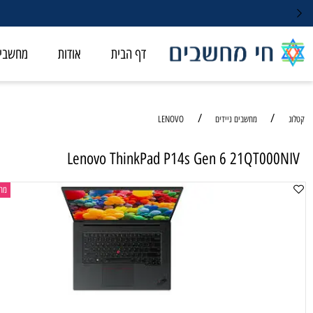
דף הבית
אודות
מחשבי ALL-IN-ONE
/
/
מחשבים ניידים
LENOVO
Lenovo ThinkPad P14s Gen 6 21QT00
מחשב נייד ל