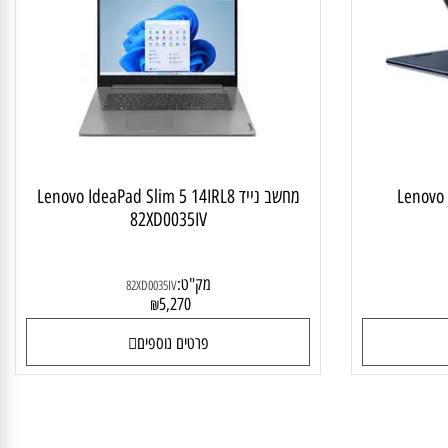
יד טאץ מתהפך
מחשב נייד לסטודנט ולבית
Lenovo
מחשב נייד Lenovo IdeaPad Slim 5 14IRL8
82XD0035IV
מק"ט:
82XD0035IV
5,270
₪