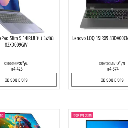
מחשב נייד Pad Slim 5 14IRL8
82XD009GIV
:
מק"ט:
82XD009GIV
83DV00CMIV
4,425
4,87
₪
₪
ם נוספים
פרטים נוספים