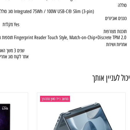
HDMI
1x HDMI® 2.1, up to 4K/60Hz
פעלה
Windows® 11 Pro, Hebrew / English
מערכת הפעלה
Integrated 75Wh / 100W USB-C® Slim (3-pin)
סוג סוללה
ביזרים
Yes
מקלדת
צורפות
Fingerprint Reader Touch Style, Match-on-Chip+Discrete 
תוספות מיוחדות
שירות
3 שנים
משך האחריות
אתר לקוח
סוג אחריות
ניין אותך
מחשב נייד טאץ מתהפך