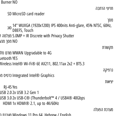
1TB SSD M.2 2280 PCIe® 4.0x4 NVMe® Opal 2.0
גודל דיסק
 Multi Burner
NO
רחבה
SD
MicroSD card reader
14" WUXGA (1920x1200) IPS 400nits Anti-glare, 45% NTSC,
סוג
DBEF5, Touch
5.0MP + IR Discrete with Privacy Shutter
מצלמה קדמית
NO
מסך מגע
WWAN Upgradable to 4G
מודם סלולרי
Bluetooth
YES
Wireless
Intel® Wi-Fi® 6E AX211, 802.11ax 2x2 + BT5.3
Integrated Intel® Graphics
כרטיס מסך
RJ-45
Yes
USB 2.0
2x USB 3.2 Gen 1