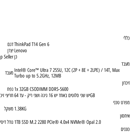
ThinkPad T14 Gen 6
דגם
Lenovo
יצרן
כן
Top Seller
Intel® Core™ Ultra 7 255U, 12C (2P + 8E + 2LPE) / 14T, M
מעבד
Turbo up to 5.2GHz, 12MB
1x 32GB CSODIMM DDR5-5600
נפח
יש שני סלוטים באחד יש 16 גיגה ושני ריק - עד 64GB
חריצי זיכרון נגיש
ני
1.38KG
משקל