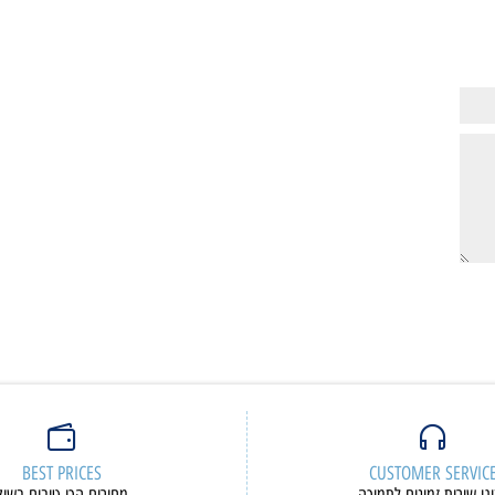
:
מק"ט:
83AC0045IV
83D4004JIV
9,158
6,05
₪
₪
ם נוספים
פרטים נוספים