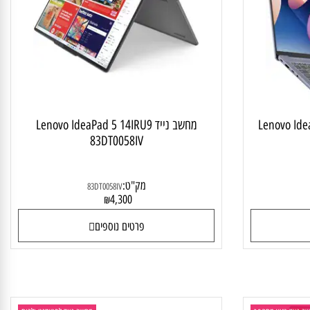
 לסטודנט ולבית
מחשב נייד מתהפך
Lenovo Idea
מחשב נייד Lenovo IdeaPad 5 14IRU9
83DT0058IV
מק"ט:
83DT0058IV
4,300
₪
פרטים נוספים