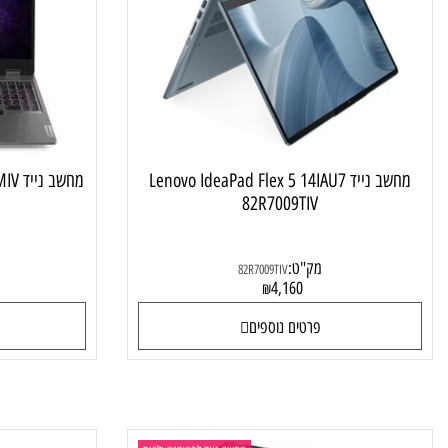
מחשב נייד טאץ מתהפך
מחשב נייד Lenovo IdeaPad Flex 5 14IAU7
מחשב נייד Lenovo LOQ 15IRX9 83DV00CMIV
82R7009TIV
מק"ט:
מק"ט
82R7009TIV
4
4,160
₪
פרטים נוספים
פרטי