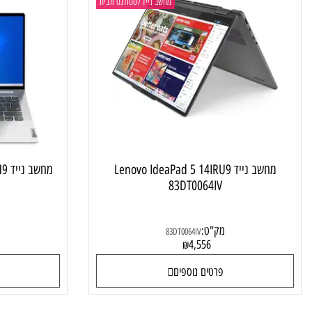
מחשב נייד לסטודנט ולבית
מחשב נייד Lenovo IdeaPad 5 14IRU9
מחשב נייד
JIV
83DT0064IV