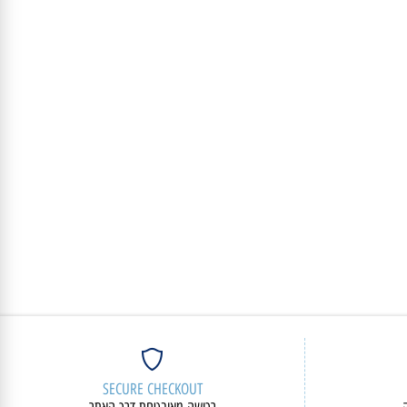
מק"ט:
82XD0035IV
5,270
₪
פרטים נוספים