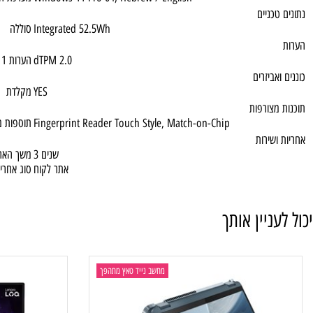
USB 3.0
2x USB-C® (Thunderbolt™ 4 / USB4® 40Gbps
HDMI
1x HDMI® 2.1, up to 4K/60Hz
פעלה
Windows 11 Pro 64, Hebrew / English
מערכת הפעלה
כניים
Integrated 52.5Wh
סוללה
dTPM 2.0
הערות 1
ביזרים
YES
מקלדת
צורפות
Fingerprint Reader Touch Style, Match-on-Chip
תוספות מיוחדות
שירות
3 שנים
משך האחריות
אתר לקוח
סוג אחריות
ניין אותך