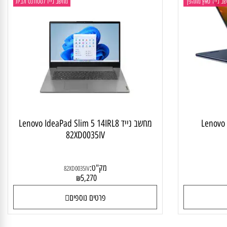
יד טאץ מתהפך
מחשב נייד לסטודנט ולבית
Lenovo
מחשב נייד Lenovo IdeaPad Slim 5 14IRL8
82XD0035IV