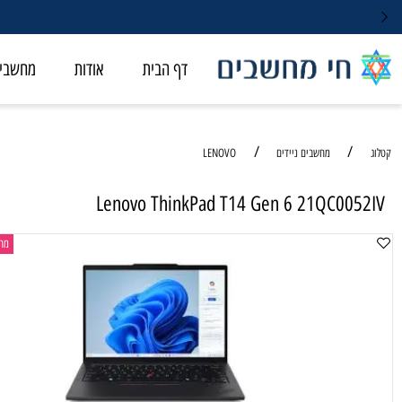
לייעוץ מהיר ורכישה התקשרו 
דף הבית
אודות
מחשבי ALL-IN-ONE
/
/
מחשבים ניידים
LENOVO
Lenovo ThinkPad T14 Gen 6 21QC00
מחשב נייד ל