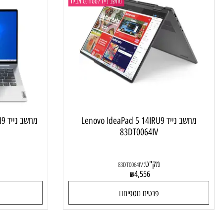
מחשב נייד לסטודנט ולבית
מחשב נייד Lenovo IdeaPad 5 14IRU9
מחשב נייד
JIV
83DT0064IV