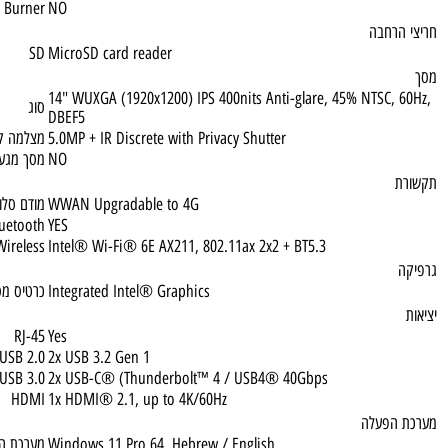
1TB SSD M.2 2280 PCIe® 4.0x4 NVMe® Opal 2.0
גודל דיסק
 Multi Burner
NO
רחבה
SD
MicroSD card reader
14" WUXGA (1920x1200) IPS 400nits Anti-glare, 45% NTSC,
סוג
DBEF5
5.0MP + IR Discrete with Privacy Shutter
מצלמה קדמית
NO
מסך מגע
WWAN Upgradable to 4G
מודם סלולרי
Bluetooth
YES
Wireless
Intel® Wi-Fi® 6E AX211, 802.11ax 2x2 + BT5.3
Integrated Intel® Graphics
כרטיס מסך
RJ-45
Yes
USB 2.0
2x USB 3.2 Gen 1