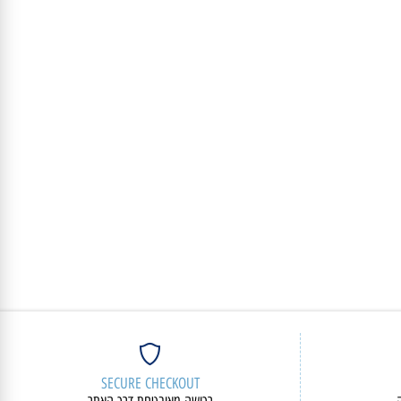
מק"ט:
82XD0035IV
5,270
₪
פרטים נוספים