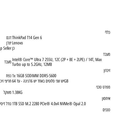
ThinkPad T14 Gen 6
דגם
Lenovo
יצרן
כן
Top Seller
Intel® Core™ Ultra 7 255U, 12C (2P + 8E + 2LPE) / 14T, M
מעבד
Turbo up to 5.2GHz, 12MB
1x 16GB SODIMM DDR5-5600
נפח
יש שני סלוטים באחד יש 16גיגה - עד 64GB
חריצי זיכרון נגיש
ני
1.38KG
משקל