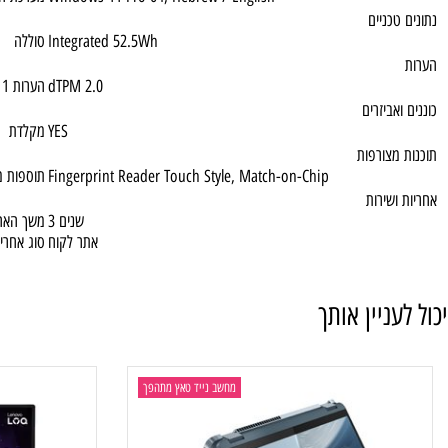
USB 3.0
2x USB-C® (Thunderbolt™ 4 / USB4® 40Gbps
HDMI
1x HDMI® 2.1, up to 4K/60Hz
פעלה
Windows 11 Pro 64, Hebrew / English
מערכת הפעלה
כניים
Integrated 52.5Wh
סוללה
dTPM 2.0
הערות 1
ביזרים
YES
מקלדת
צורפות
Fingerprint Reader Touch Style, Match-on-Chip
תוספות מיוחדות
שירות
3 שנים
משך האחריות
אתר לקוח
סוג אחריות
ניין אותך