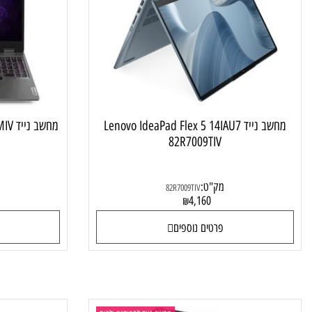
מחשב נייד טאץ מתהפך
מחשב נייד Lenovo IdeaPad Flex 5 14IAU7
מחשב נייד Lenovo LOQ 15IRX9 83DV00CMIV
82R7009TIV
מק"ט:
מק"ט
82R7009TIV
4
4,160
₪
פרטים נוספים
פרטי