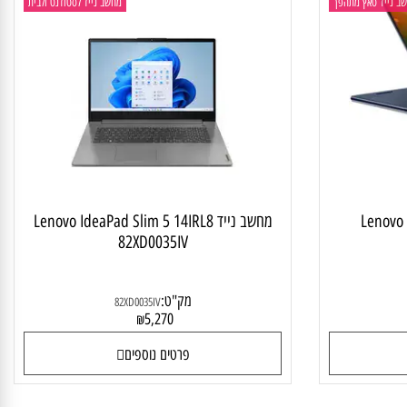
יד טאץ מתהפך
מחשב נייד לסטודנט ולבית
Lenovo
מחשב נייד Lenovo IdeaPad Slim 5 14IRL8
82XD0035IV