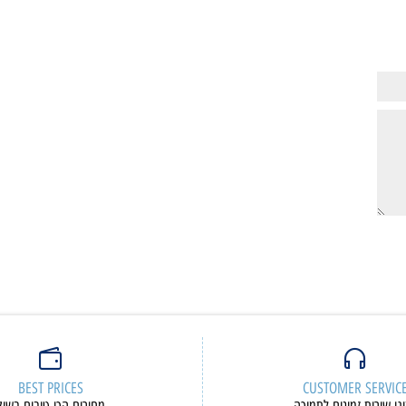
:
מק"ט:
83AC0045IV
83D4004JIV
9,158
6,05
₪
₪
ם נוספים
פרטים נוספים