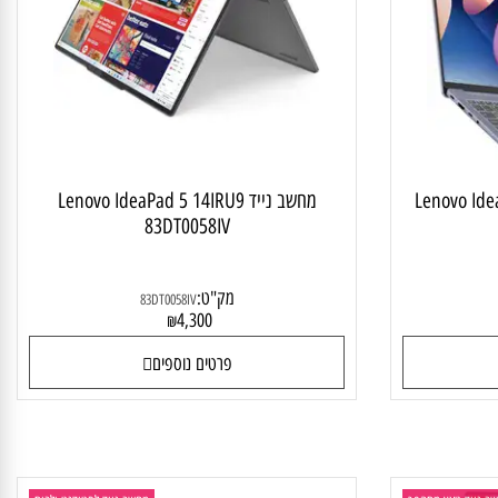
 לסטודנט ולבית
מחשב נייד מתהפך
Lenovo Idea
מחשב נייד Lenovo IdeaPad 5 14IRU9
83DT0058IV
מק"ט:
83DT0058IV
4,300
₪
פרטים נוספים