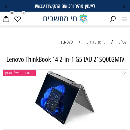
וץ מהיר ורכישה התקשרו עכשיו
0
0
/
LENOVO
Lenovo ThinkBook 14 2-in-1 G5 
מחשב נייד טאצ' מתהפך