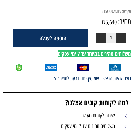
הוספה לעגלה
י עסקים
ף חוות דעת למוצר זה?
ים אצלנו?
עולה
 עסקים