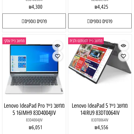
4,300
₪
פרטים נוספים
 לסטודנט ולבית
מחשב נייד עסקי
Lenovo IdeaPa
מחשב נייד Lenovo IdeaPad Pro
5 16IMH9 83D4004JIV
14IR
83D4004JIV
6,051
₪