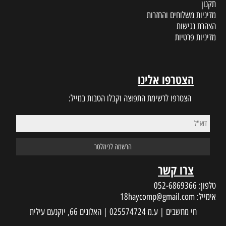
ת
ינו
 התפוצה וקבלו הטבות במייל:
18haycom
 עילית