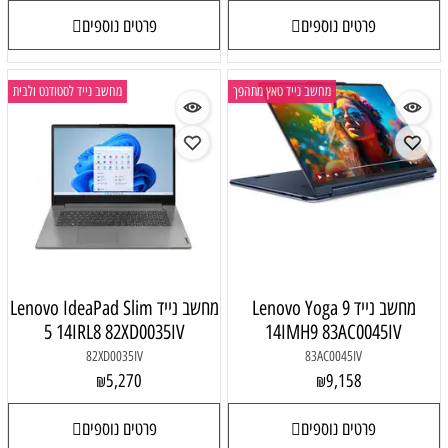
פרטים נוספים
ייד טאץ מתהפך
מחשב נייד לסטודנט ולבית
Lenovo Yoga
מחשב נייד Lenovo IdeaPad Slim
5 14IRL8 82XD0035IV
14IM
82XD0035IV
5,270
₪
פרטים נוספים