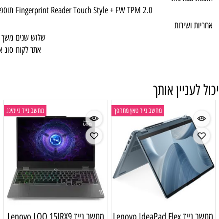
Fingerprint Reader Touch Style + FW TPM 2
תוספות מיוחדות
שלוש שנים
משך האחריות
אתר לקוח
סוג אחריות
ייד טאץ מתהפך
מחשב נייד גיימינג
Lenovo IdeaPad
מחשב נייד Lenovo LOQ 15IRX9