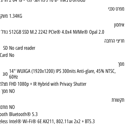
2 סלוטים באחד יש 16 גיגה ושני פנוי - עד 64GB
חריצי זיכרון נגישים
1.34KG
משקל
512GB SSD M.2 2242 PCIe® 4.0x4 NVMe®
גודל דיסק
SD
No card reader
Express Card
No
14" WUXGA (1920x1200) IPS 300nits Anti-
סוג
60Hz
FHD 1080p + IR Hybrid with Privacy Shutter
מצלמה קדמית
NO
מסך מגע
NO
מודם סלולרי
Bluetooth
Bluetooth® 5.3
Wireless
Intel® Wi-Fi® 6E AX211, 802.11ax 2x2 + 