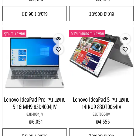
פרטים נוספים
 לסטודנט ולבית
מחשב נייד עסקי
Lenovo IdeaPa
מחשב נייד Lenovo IdeaPad Pro
5 16IMH9 83D4004JIV
14IR
83D4004JIV
6,051
₪