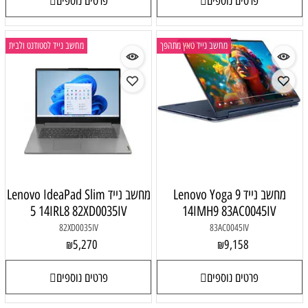
פרטים נוספים
ייד טאץ מתהפך
מחשב נייד לסטודנט ולבית
Lenovo Yoga
מחשב נייד Lenovo IdeaPad Slim
5 14IRL8 82XD0035IV
14IM
82XD0035IV
5,270
₪
פרטים נוספים