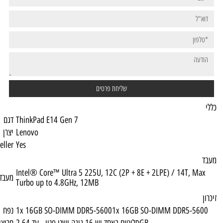
ThinkPad E14 Gen 7
דגם
Lenovo
יצרן
Top Seller
Yes
Intel® Core™ Ultra 5 225U, 12C (2P + 8E +
מעבד
Turbo up to 4.8GHz, 12MB
1x 16GB SO-DIMM DDR5-56001x 16GB S
נפח