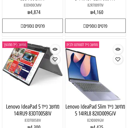
83DV00CMIV
4,874
₪
פרטים נוספים
 לסטודנט ולבית
מחשב נייד מתהפך
Lenovo IdeaPad
מחשב נייד Lenovo IdeaPad 5
14IRU9 83DT0058IV
5 14I
83DT0058IV
4,300
₪