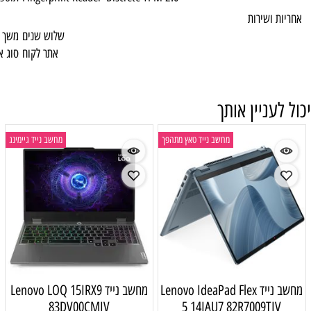
שלוש שנים
משך האחריות
אתר לקוח
סוג אחריות
ייד טאץ מתהפך
מחשב נייד גיימינג
Lenovo IdeaPad
מחשב נייד Lenovo LOQ 15IRX9
83DV00CMIV
5 14I