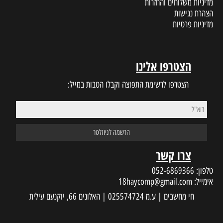
ת
ינו
 התפוצה וקבלו הטבות במייל:
18haycom
 עילית