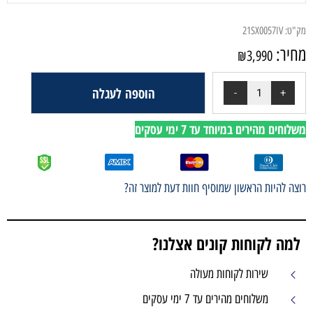
הוספה לעגלה
י עסקים
ף חוות דעת למוצר זה?
ים אצלנו?
עולה
 עסקים