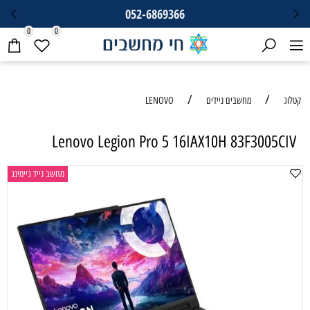
052-6869366
0
0
/
/
קטלוג
מחשבים ניידים
LENOVO
Lenovo Legion Pro 5 16IAX10H 83F3005CIV
מחשב נייד גיימינג