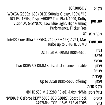
מק"ט
83F3005CIV
16" WQXGA (2560x1600) OLED 500nits Glossy, 100%
DCI-P3, 165Hz, DisplayHDR™ True Black 1000, Dolby
סוג מסך
Vision®, G-SYNC®, Low Blue Light, High Gaming
Performance, Flicker Free
מסך מגע
לא
Intel® Core Ultra 9 275HX, 24C (8P + 16E) / 24T, Max
סוג מעבד
Turbo up to 5.4GHz, 36MB
נפח
2x 16GB SO-DIMM DDR5-5600
הזיכרון
חריצי
זיכרון
Two DDR5 SO-DIMM slots, dual-channel capable
פנויים
קיבלות
זיכרון
Up to 32GB DDR5-5600 offering
מקסימלית
גודל דיסק
1TB SSD M.2 2280 PCIe® 4.0x4 NVMe®
כרטיס
NVIDIA® GeForce RTX™ 5060 8GB GDDR7, Boost Clock
גרפי
2497MHz, TGP 115W, 572 AI TOPS