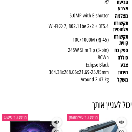
טביעת
לא
אצבע
מצלמה
5.0MP with E-shutter
תקשורת
Wi-Fi® 7, 802.11be 2x2 + BT5.4
אלחוטית
תקשורת
100/1000M (RJ-45)
קווית
ספק כח
245W Slim Tip (3-pin)
סוללה
80Wh
צבע
Eclipse Black
מידות
364.38x268.06x21.69-25.95mm
משקל
Around 2.43 kg
יכול לעניין אותך
מחשב נייד טאץ מתהפך
מחשב נייד גיימינג