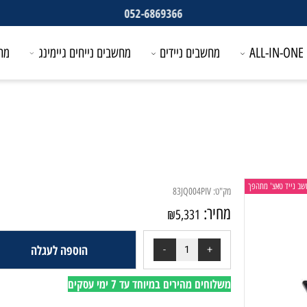
052-6869366
מחשבים ניידים
מחשבים נייחים גיימינג
מחשבים
טאצ' מתהפך
מק"ט:
83JQ004PIV
מחיר:
₪
5,331
הוספה לעגלה
משלוחים מהירים במיוחד עד 7 ימי עסקים