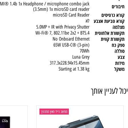
rs, 2W x2 tweeters), Dolby Atmos®, Smart Amplifier (AMP)
מוארת
Backlit, Hebrew
טי
לא
.1 1x HDMI® 1.4b 1x Headphone / microphone combo jack
(3.5mm) 1x microSD card reader
טיסים
microSD Card Reader
ביעת אצבע
לא
5.0MP + IR with Privacy Shutter
 אלחוטית
Wi-Fi® 7, 802.11be 2x2 + BT5.4
קווית
No Onboard Ethernet
65W USB-C® (3-pin)
70Wh
Luna Grey
317.3x228.94x15.45mm
Starting at 1.38 kg
ניין אותך