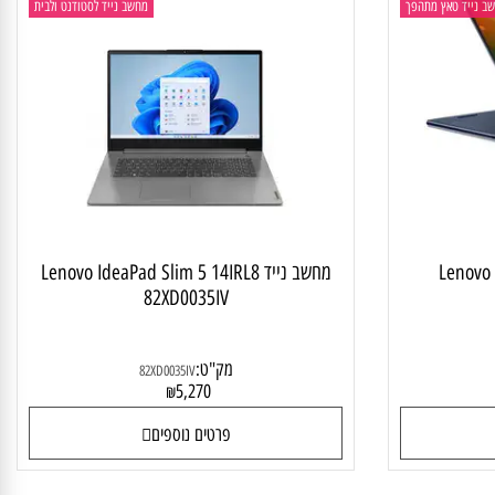
יד טאץ מתהפך
מחשב נייד לסטודנט ולבית
Lenovo
מחשב נייד Lenovo IdeaPad Slim 5 14IRL8
82XD0035IV
מק"ט:
82XD0035IV