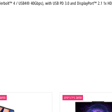
 (HD) Audio, Realtek® ALC3306 codec, 4 stereo speakers (2W x2 woofe
hunderbolt™ 4 / USB4® 40Gbps), with USB PD 3.0 and DisplayPort™ 2