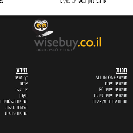
ERVICE
FAST DELIVERY
עד הבית תוך מספר ימי עסקים
נציגי שיר
מידע
A
דף הבית
 ניידים
אודות
נייחים PC
צור קשר