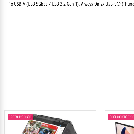
High Definition
1x USB-A (USB 5Gbps / USB 3.2 Gen 1), Always On 2x USB-C® (T