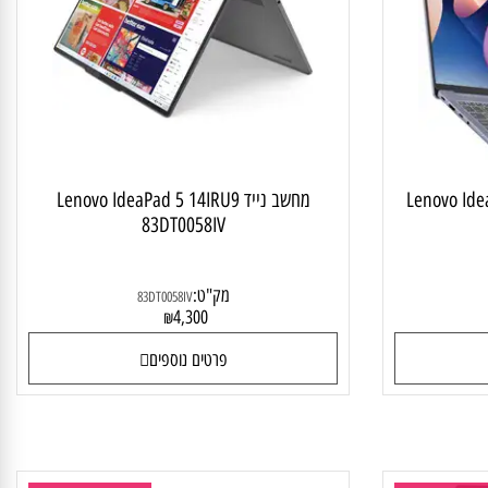
 לסטודנט ולבית
מחשב נייד מתהפך
Lenovo Idea
מחשב נייד Lenovo IdeaPad 5 14IRU9
83DT0058IV
מק"ט:
83DT0058IV
4,300
₪
פרטים נוספים