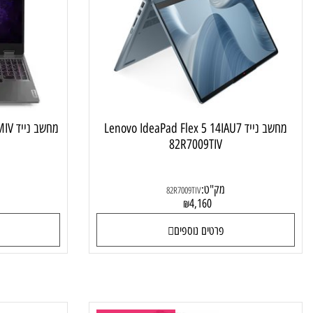
מחשב נייד טאץ מתהפך
מחשב נייד Lenovo IdeaPad Flex 5 14IAU7
מחשב נייד Lenovo LOQ 15IRX9 83DV00CMIV
82R7009TIV
מק"ט:
מק"ט
82R7009TIV
4
4,160
₪
פרטים נוספים
פרטי