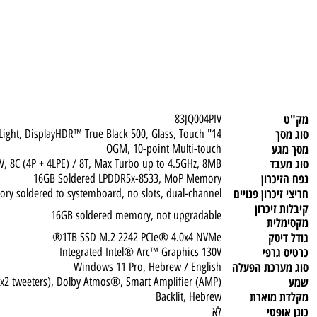
83JQ004PIV
14" WUXGA (1920x1200) OLED 600nits (peak) / 400nits (typical) Glossy / Anti-fingerprint, 100% DCI-P3, 60Hz, Dolby Vision®, TÜV Low Blue Light, DisplayHDR™ True Black 500, Glass, Touch
ע
OGM, 10-point Multi-touch
ד
a 5 226V, 8C (4P + 4LPE) / 8T, Max Turbo up to 4.5GHz, 8MB
כרון
16GB Soldered LPDDR5x-8533, MoP Memory
כרון פנויים
Memory soldered to systemboard, no slots, dual-channel
יכרון
16GB soldered memory, not upgradable
ית
סק
1TB SSD M.2 2242 PCIe® 4.0x4 NVMe®
רפי
Integrated Intel® Arc™ Graphics 130V
רכת הפעלה
Windows 11 Pro, Hebrew / English