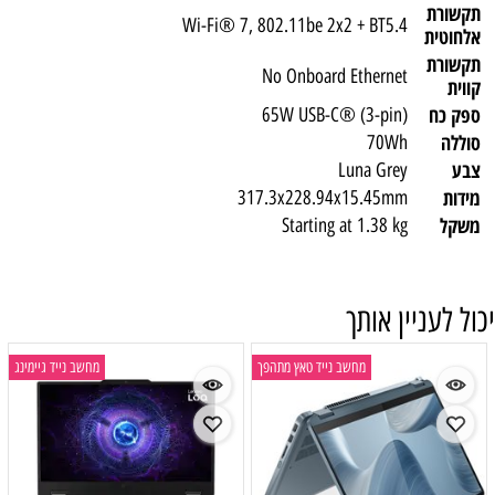
תקשורת
Wi-Fi® 7, 802.11be 2x2 + BT5.4
אלחוטית
תקשורת
No Onboard Ethernet
קווית
ספק כח
65W USB-C® (3-pin)
סוללה
70Wh
צבע
Luna Grey
מידות
317.3x228.94x15.45mm
משקל
Starting at 1.38 kg
יכול לעניין אותך
מחשב נייד טאץ מתהפך
מחשב נייד גיימינג