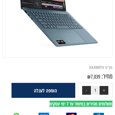
מק"ט:
83LX000TIV
מחיר:
₪
7,039
הוספה לעגלה
משלוחים מהירים במיוחד עד 7 ימי עסקים