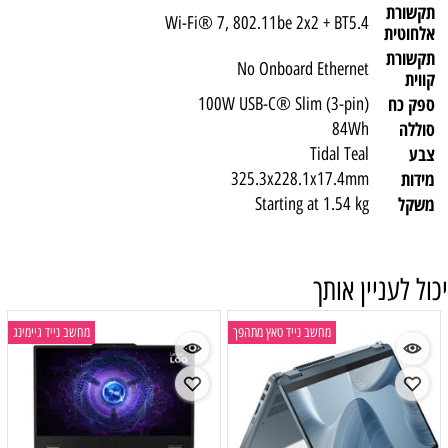
תקשורת
Wi-Fi® 7, 802.11be 2x2 + BT5.4
אלחוטית
תקשורת
No Onboard Ethernet
קווית
ספק כח
100W USB-C® Slim (3-pin)
סוללה
84Wh
צבע
Tidal Teal
מידות
325.3x228.1x17.4mm
משקל
Starting at 1.54 kg
יכול לעניין אותך
מחשב נייד טאץ מתהפך
מחשב נייד גיימינג