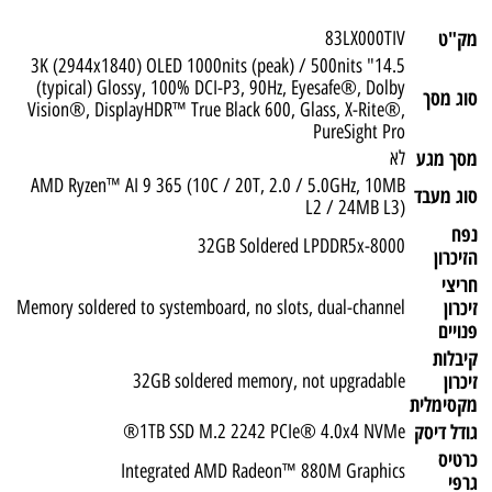
מק"ט
83LX000TIV
14.5" 3K (2944x1840) OLED 1000nits (peak) / 500nits
(typical) Glossy, 100% DCI-P3, 90Hz, Eyesafe®, Dolby
סוג מסך
Vision®, DisplayHDR™ True Black 600, Glass, X-Rite®,
PureSight Pro
מסך מגע
לא
AMD Ryzen™ AI 9 365 (10C / 20T, 2.0 / 5.0GHz, 10MB
סוג מעבד
L2 / 24MB L3)
נפח
32GB Soldered LPDDR5x-8000
הזיכרון
חריצי
זיכרון
Memory soldered to systemboard, no slots, dual-channel
פנויים
קיבלות
זיכרון
32GB soldered memory, not upgradable
מקסימלית
גודל דיסק
1TB SSD M.2 2242 PCIe® 4.0x4 NVMe®
כרטיס
Integrated AMD Radeon™ 880M Graphics
גרפי