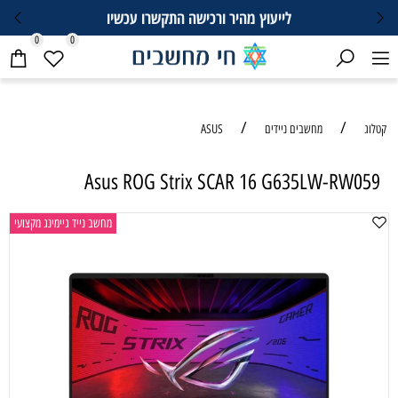
לייעוץ מהיר ורכישה התקשרו עכשיו
0
0
/
/
קטלוג
מחשבים ניידים
ASUS
Asus ROG Strix SCAR 16 G635LW-RW059
מחשב נייד גיימינג מקצועי