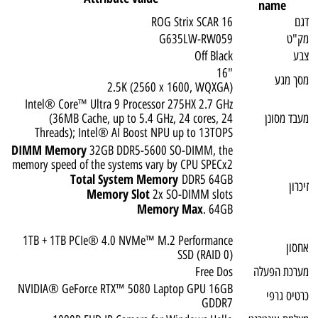
name
דגם
ROG Strix SCAR 16
מק"ט
G635LW-RW059
צבע
Off Black
"16
מסך מגע
2.5K (2560 x 1600, WQXGA)
Intel® Core™ Ultra 9 Processor 275HX 2.7 GHz
מעבד מסונן
(36MB Cache, up to 5.4 GHz, 24 cores, 24
Threads); Intel® AI Boost NPU up to 13TOPS
DIMM Memory
32GB DDR5-5600 SO-DIMM, the
memory speed of the systems vary by CPU SPECx2
Total System Memory
DDR5 64GB
זיכרון
Memory Slot
2x SO-DIMM slots
Memory Max
. 64GB
1TB + 1TB PCIe® 4.0 NVMe™ M.2 Performance
אחסון
SSD (RAID 0)
מערכת הפעלה
Free Dos
NVIDIA® GeForce RTX™ 5080 Laptop GPU 16GB
כרטיס גרפי
GDDR7