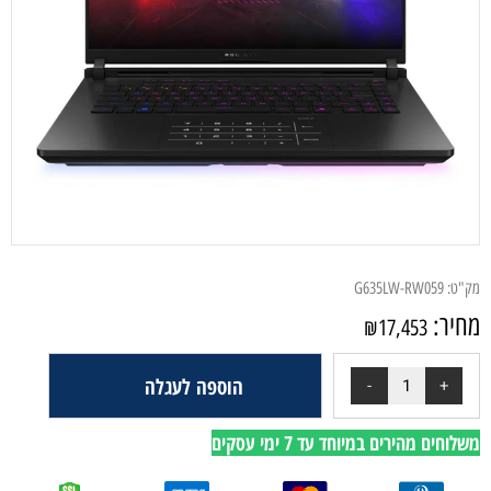
מק"ט:
G635LW-RW059
מחיר:
₪
17,453
הוספה לעגלה
משלוחים מהירים במיוחד עד 7 ימי עסקים