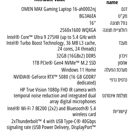
name
דגם
OMEN MAX Gaming Laptop 16-ah0002nj
מק"ט
BG3A6EA
גודל תצוגה
"16
רזולוציית תצוגה
2560x1600 WQXGA
Intel® Core™ Ultra 9 275HX (up to 5.4 GHz with
מעבד
Intel® Turbo Boost Technology, 36 MB L3 cache,
24 cores, 24 threads)
זיכרון
32GB (16GBx2) DDR5
אחסון
1TB PCIe® Gen4 NVMe™ M.2 SSD
מערכת הפעלה
Windows 11 Home
NVIDIA® GeForce RTX™ 5080 (16 GB GDDR7
כרטיס גרפי
dedicated)
HP True Vision 1080p FHD IR camera with
מצלמת אינטרנט
temporal noise reduction and integrated dual
array digital microphones
Intel® Wi-Fi 7 BE200 (2x2) and Bluetooth® 5.4
קישוריות
wireless card
2xThunderbolt™ 4 with USB Type-C® 40Gbps
signaling rate (USB Power Delivery, DisplayPort™