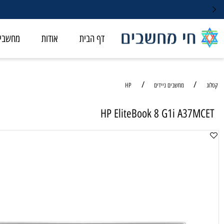
דף הבית
אודות
מחשבי ALL-IN-ONE
/
/
מחשבים ניידים
HP
HP EliteBook 8 G1i A37
מחשב