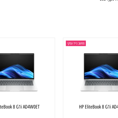
stere
USB T
מחשב נייד עסקי
מ