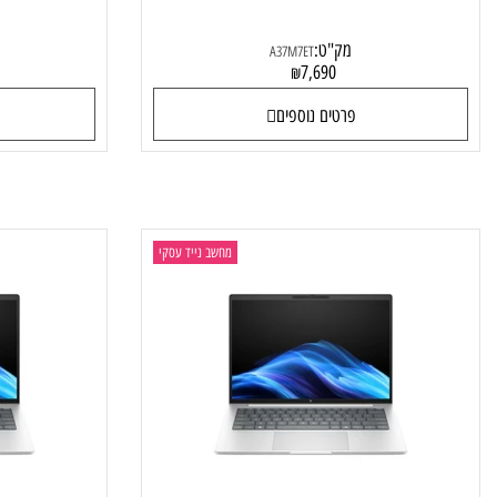
G1i AD4U8ET
HP EliteBook 8 G1i A37M7ET
מק"ט:
מק"
A37M7ET
0
7,690
₪
פרטים נוספים
פרטי
מחשב נייד עסקי