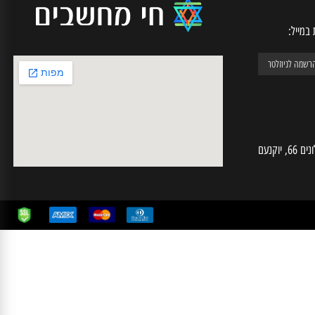
יל:
חי מחשבים | ע.מ 025574724 | האלונים 66, יוקנעם