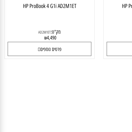
HP ProBook 4 G1i AD2M1ET
HP
מק"ט:
AD2M1ET
4,490
₪
פרטים נוספים