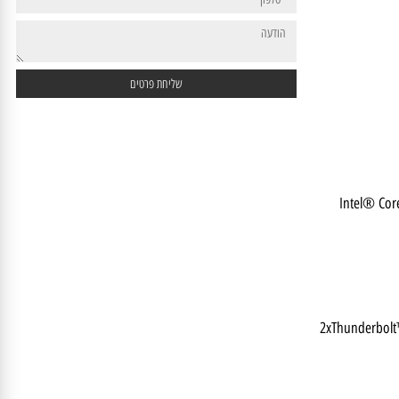
Intel® 
2xThunderbo