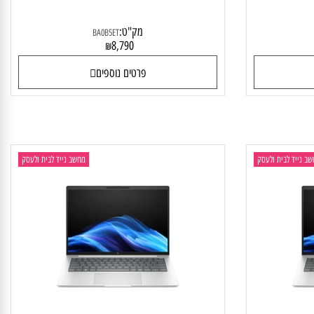
HP EliteBook X G1i BA0B5ET
HP
מק"ט:
BA0B5ET
8,790
₪
פרטים נוספים
יד לבית ולעסק
מחשב נייד לבית ולעסק