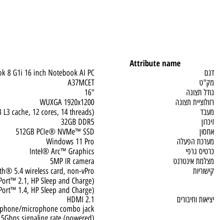
Attribute name
liteBook 8 G1i 16 inch Notebook AI PC
A37MCET
גה
"16
 תצוגה
WUXGA 1920x1200
12 MB L3 cache, 12 cores, 14 threads)
32GB DDR5
512GB PCIe® NVMe™ SSD
פעלה
Windows 11 Pro
פי
Intel® Arc™ Graphics
ינטרנט
5MP IR camera
luetooth® 5.4 wireless card, non-vPro®
isplayPort™ 2.1, HP Sleep and Charge)
isplayPort™ 1.4, HP Sleep and Charge)