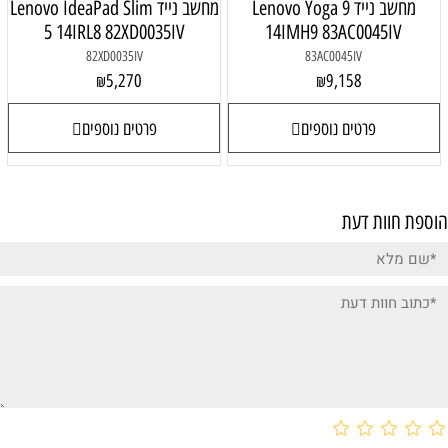
Lenovo Yoga
מחשב נייד Lenovo IdeaPad Slim
5 14IRL8 82XD0035IV
14IM
82XD0035IV
5,270
₪
פרטים נוספים