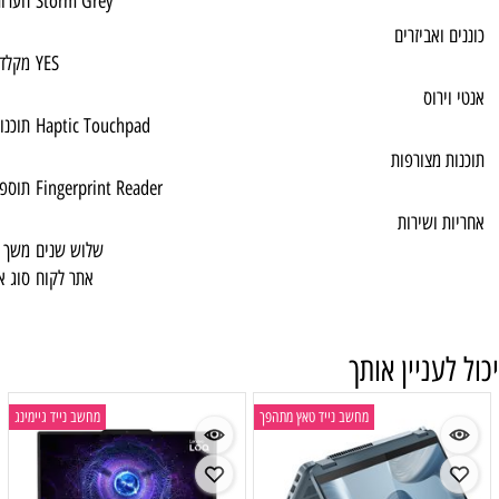
Storm Grey
הערות 1
YES
מקלדת מוארת
Haptic Touchpad
תוכנות מצורפות
Fingerprint Reader
תוספות מיוחדות
שלוש שנים
משך האחריות
אתר לקוח
סוג אחריות
ייד טאץ מתהפך
מחשב נייד גיימינג