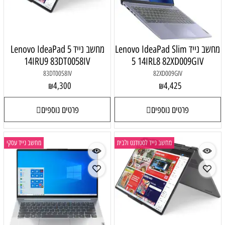
Lenovo IdeaPad
מחשב נייד Lenovo IdeaPad 5
14IRU9 83DT0058IV
5 14I
83DT0058IV
4,300
₪
פרטים נוספים
 לסטודנט ולבית
מחשב נייד עסקי