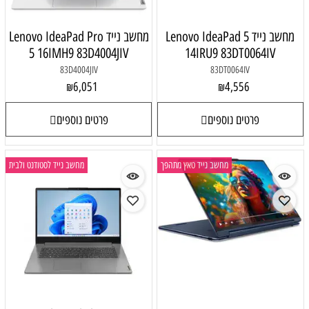
Lenovo IdeaPa
מחשב נייד Lenovo IdeaPad Pro
5 16IMH9 83D4004JIV
14IR
83D4004JIV
6,051
₪
פרטים נוספים
ייד טאץ מתהפך
מחשב נייד לסטודנט ולבית