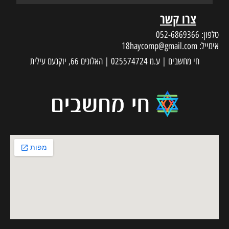
18haycom
 עילית