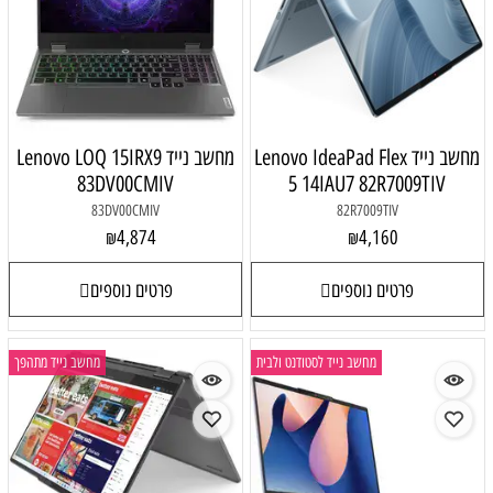
Lenovo IdeaPad
מחשב נייד Lenovo LOQ 15IRX9
83DV00CMIV
5 14I
83DV00CMIV
4,874
₪
פרטים נוספים
 לסטודנט ולבית
מחשב נייד מתהפך