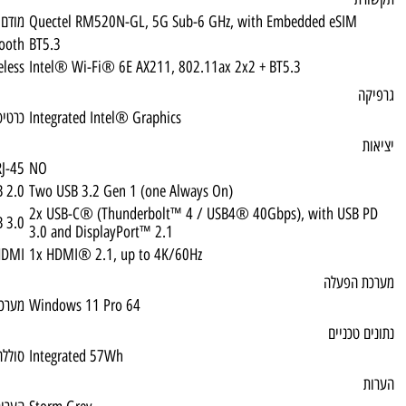
Quectel RM520N-GL, 5G Sub-6 GHz, with 
מודם סלולרי
Bluetooth
BT5.3
Wireless
Intel® Wi-Fi® 6E AX211, 802.11ax 2x2 + 
Integrated Intel® Graphics
כרטיס מסך
RJ-45
NO
USB 2.0
Two USB 3.2 Gen 1 (one Always On)
2x USB-C® (Thunderbolt™ 4 / USB4® 40G
USB 3.0
3.0 and DisplayPort™ 2.1
HDMI
1x HDMI® 2.1, up to 4K/60Hz
Windows 11 Pro 64
מערכת הפעלה
Integrated 57Wh
סוללה