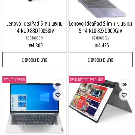
Lenovo IdeaPad
מחשב נייד Lenovo IdeaPad 5
14IRU9 83DT0058IV
5 14I
83DT0058IV
4,300
₪
פרטים נוספים
 לסטודנט ולבית
מחשב נייד עסקי