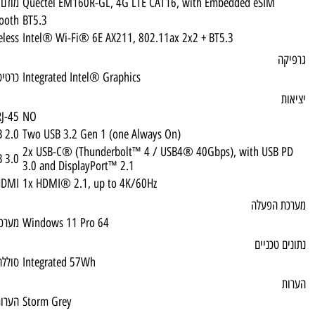
Quectel EM160R-GL, 4G LTE CAT16, with 
מודם סלולרי
Bluetooth
BT5.3
Wireless
Intel® Wi-Fi® 6E AX211, 802.11ax 2x2 + 
Integrated Intel® Graphics
כרטיס מסך
RJ-45
NO
USB 2.0
Two USB 3.2 Gen 1 (one Always On)
2x USB-C® (Thunderbolt™ 4 / USB4® 40G
USB 3.0
3.0 and DisplayPort™ 2.1
HDMI
1x HDMI® 2.1, up to 4K/60Hz
Windows 11 Pro 64
מערכת הפעלה
Integrated 57Wh
סוללה
Storm Grey
הערות 1