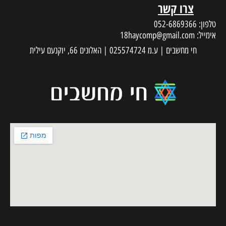
18haycom
 עילית