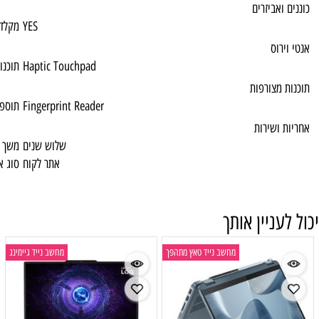
YES
מקלדת מוארת
Haptic Touchpad
תוכנות מצורפות
Fingerprint Reader
תוספות מיוחדות
שלוש שנים
משך האחריות
אתר לקוח
סוג אחריות
ייד טאץ מתהפך
מחשב נייד גיימינג