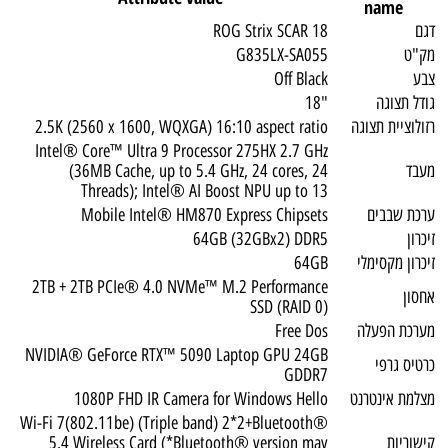
name
דגם
ROG Strix SCAR 18
מק"ט
G835LX-SA055
צבע
Off Black
גודל תצוגה
"18
רזולוציית תצוגה
2.5K (2560 x 1600, WQXGA) 16:10 aspect ratio
Intel® Core™ Ultra 9 Processor 275HX 2.7 GHz
מעבד
(36MB Cache, up to 5.4 GHz, 24 cores, 24
Threads); Intel® AI Boost NPU up to 13
ערכת שבבים
Mobile Intel® HM870 Express Chipsets
זיכרון
64GB (32GBx2) DDR5
זיכרון מקסימלי
64GB
2TB + 2TB PCIe® 4.0 NVMe™ M.2 Performance
אחסון
SSD (RAID 0)
מערכת הפעלה
Free Dos
NVIDIA® GeForce RTX™ 5090 Laptop GPU 24GB
כרטיס גרפי
GDDR7
מצלמת אינטרנט
1080P FHD IR Camera for Windows Hello
Wi-Fi 7(802.11be) (Triple band) 2*2+Bluetooth®
קישוריות
5.4 Wireless Card (*Bluetooth® version may