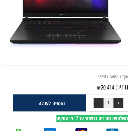
מק"ט:
G835LX-SA055
מחיר:
₪
20,414
הוספה לעגלה
משלוחים מהירים במיוחד עד 7 ימי עסקים