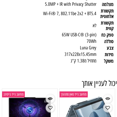
מצלמה
5.0MP + IR with Privacy Shutter
תקשורת
Wi-Fi® 7, 802.11be 2x2 + BT5.4
אלחוטית
תקשורת
לא
קווית
ספק כח
65W USB-C® (3-pin)
סוללה
70Wh
צבע
Luna Grey
מידות
317x228x15.45mm
משקל
מתחיל מ1.38 ק"ג
יכול לעניין אותך
מחשב נייד טאץ מתהפך
מחשב נייד גיימינג