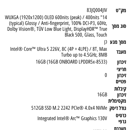
מק"ט
83JQ004JIV
14" WUXGA (1920x1200) OLED 600nits (peak) / 400nits
(typical) Glossy / Anti-fingerprint, 100% DCI-P3, 60Hz,
סוג מסך
Dolby Vision®, TÜV Low Blue Light, DisplayHDR™ True
Black 500, Glass, Touch
מסך מגע
כן
Intel® Core™ Ultra 5 226V, 8C (4P + 4LPE) / 8T, Max
מעבד
Turbo up to 4.5GHz, 8MB
זיכרון
(16GB (16GB ONBOARD LPDDR5x-8533
חריצי
זיכרון
0
פנויים
קיבלות
זיכרון
16GB
מקסימלית
גודל דיסק
512GB SSD M.2 2242 PCIe® 4.0x4 NVMe
כרטיס
Integrated Intel® Arc™ Graphics 130V
גרפי
מערכת