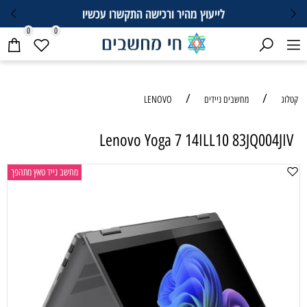
לייעוץ מהיר ורכישה התקשרו עכשיו
0
0
/
/
קטלוג
מחשבים ניידים
LENOVO
Lenovo Yoga 7 14ILL10 83JQ004JIV
מחשב נייד טאץ מתהפך