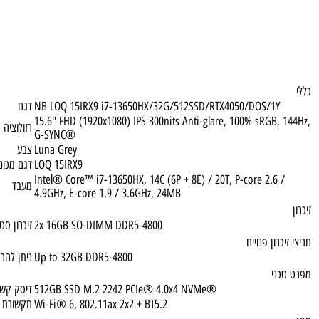
NB LOQ 15IRX9 i7-13650HX/32G/512SSD/RTX4050/DOS/1Y
דגם
15.6" FHD (1920x1080) IPS 300nits Anti-glare, 100% sRGB,
רזולוציה
G-SYNC®
Luna Grey
צבע
LOQ 15IRX9
דגם מכונה
Intel® Core™ i7-13650HX, 14C (6P + 8E) / 20T, P-core 2.6
מעבד
4.9GHz, E-core 1.9 / 3.6GHz, 24MB
2x 16GB SO-DIMM DDR5-4800
זיכרון סטנדרטי
רון פנויים
Up to 32GB DDR5-4800
ניתן להרחבה עד
ני