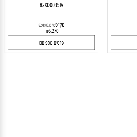
Lenovo
מחשב נייד Lenovo IdeaPad Slim 5 14IRL8
82XD0035IV
מק"ט:
82XD0035IV
5,270
₪
פרטים נוספים