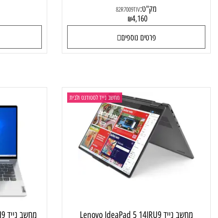
מחשב נייד Lenovo IdeaPad Flex 5 14IAU7
מחשב נייד Lenovo LOQ 15IRX9 83DV00CMIV
82R7009TIV
מק"ט:
מק"ט
82R7009TIV
4
4,160
₪
פרטים נוספים
פרטי
מחשב נייד לסטודנט ולבית