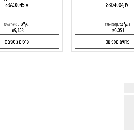
 Lenovo IdeaPad Pro 5 16IMH9
מחשב נייד  Yoga 9 14IMH9
83AC0045IV
83D4004
:
מק"ט:
83AC0045IV
83D4004JIV
9,158
6,05
₪
₪
ם נוספים
פרטים נוספים