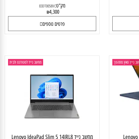
Lenovo Idea
מחשב נייד Lenovo IdeaPad 5 14IRU9
83DT0058IV
מק"ט:
83DT0058IV
4,300
₪
פרטים נוספים
יד טאץ מתהפך
מחשב נייד לסטודנט ולבית