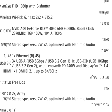
512GB SSD M.2 2242 PCIe® 4.0x4 NVMe®
דיסק קשיח
Wi-Fi® 6, 802.11ax 2x2 + BT5.2
תקשורת אלחוטי
FHD 1080p with E-shutter
מצלמה קדמית
Wireless
Wi-Fi® 6, 11ax 2x2 + BT5.2
NVIDIA® GeForce RTX™ 4050 6GB GDDR6, Boost Clock
כרטיס גרפי
2370MHz, TGP 105W, 194 AI TOPS
Stereo speakers, 2W x2, optimized with Nahimic Audio
רמקולים
RJ-45
1x Ethernet (RJ-45)
3x USB-A (USB 5Gbps / USB 3.2 Gen 1) 1x USB-C® (USB
USB 3.0
/ USB 3.2 Gen 2), with Lenovo® PD 140W and DisplayPor
HDMI
1x HDMI® 2.1, up to 8K/60Hz
פעלה
Free Dos
מערכת הפעלה
2x, Array
מיקרופון