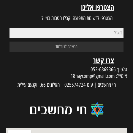
ינו
 התפוצה וקבלו הטבות במייל:
18haycom
 עילית