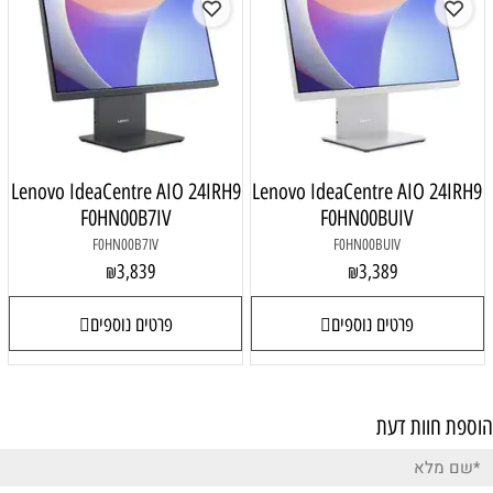
Lenovo IdeaCentre AIO 24IRH9
Lenovo Id
F0HN00B7IV
F
F0HN00B7IV
3,839
₪
פרטים נוספים