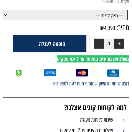
הוספה לעגלה
י עסקים
ף חוות דעת למוצר זה?
ים אצלנו?
עולה
 עסקים