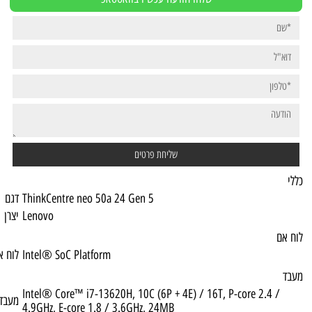
ThinkCentre neo 50a 24 Gen 5
דגם
Lenovo
יצרן
Intel® SoC Platform
לוח אם
Intel® Core™ i7-13620H, 10C (6P + 4E) / 1
מעבד
4.9GHz, E-core 1.8 / 3.6GHz, 24MB