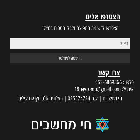
ינו
 התפוצה וקבלו הטבות במייל:
18haycom
 עילית