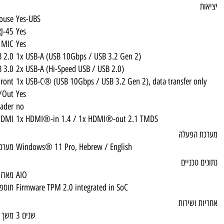
Keyboard & Mouse
Yes-UBS
RJ-45
Yes
MIC
Yes
USB 2.0
1x USB-A (USB 10Gbps / USB 3.2 Gen 2)
USB 3.0
2x USB-A (Hi-Speed USB / USB 2.0)
USB 2.0 Front
1x USB-C® (USB 10Gbps / USB 3.2 Gen 2), 
Line In/Out
Yes
Media Card Reader
no
HDMI
1x HDMI®-in 1.4 / 1x HDMI®-out 2.1 TM
Windows® 11 Pro, Hebrew / English
מערכת הפעלה
AIO
מארז
Firmware TPM 2.0 integrated in SoC
תוספות
3 שנים
משך האחריות