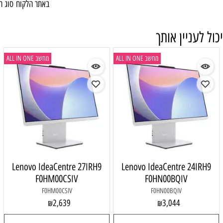
באתר הלקוח
סוג האחריות
ALL IN 
מחשב ALL IN ONE
Lenovo IdeaCentre 27IRH9
Lenovo 
F0HM00CSIV
F
F0HM00CSIV
2,639
₪