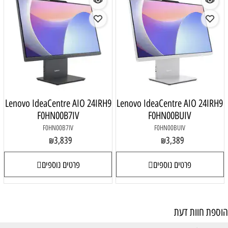
Lenovo IdeaCentre AIO 24IRH9
Lenovo Id
F0HN00B7IV
F
F0HN00B7IV
3,839
₪
פרטים נוספים