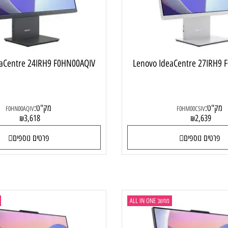
IdeaCentre 24IRH9 F0HN00AQIV
Lenovo IdeaCentre 27
:
מק"ט:
F0HN00AQIV
F0HM00CSIV
3,618
2,63
₪
₪
ם נוספים
פרטים נוספים