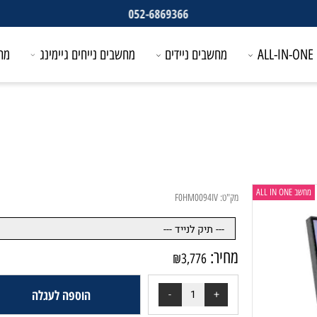
052-6869366
מחשבים ניידים
מחשבים נייחים גיימינג
מחשבים
מק"ט:
F0HM0094IV
מחיר:
₪
3,776
הוספה לעגלה