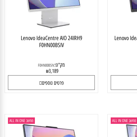
Lenovo IdeaCentre AIO 24IRH9
Lenovo 
F0HN00BSIV
מק"ט:
F0HN00BSIV
3,189
₪
פרטים נוספים