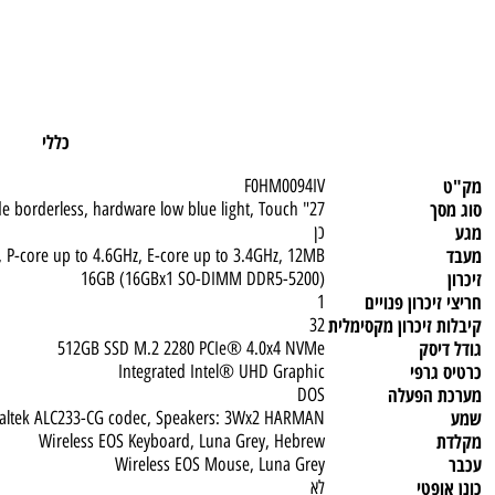
כללי
F0HM0094IV
27" FHD (1920x1080) IPS 300nits Anti-glare, 99% sRGB, 3-side borderless, hardware low blue light, Touch
כן
 / 12T, P-core up to 4.6GHz, E-core up to 3.4GHz, 12MB
(16GB (16GBx1 SO-DIMM DDR5-5200
כרון פנויים
1
זיכרון מקסימלית
32
סק
512GB SSD M.2 2280 PCIe® 4.0x4 NVMe
רפי
Integrated Intel® UHD Graphic
הפעלה
DOS
dio, Realtek ALC233-CG codec, Speakers: 3Wx2 HARMAN