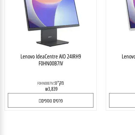
ALL IN
מחשב ALL IN ONE
Lenovo IdeaCentre AIO 24IRH9
Len
F0HN00B7IV
מק"ט:
F0HN00B7IV
3,839
₪
פרטים נוספים