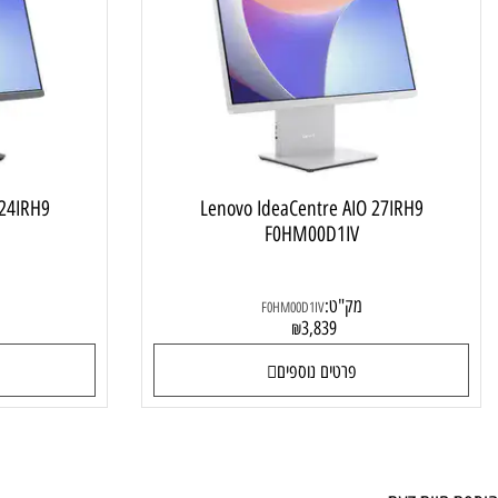
מחשב ALL IN ONE
e AIO 24IRH9
Lenovo IdeaCentre AIO 27IRH9
0IV
F0HM00D1IV
מק"ט:
מק"ט
F0HM00D1IV
0
3,839
₪
פרטים נוספים
פרטי