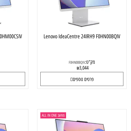
IRH9 F0HM00CSIV
Lenovo IdeaCentre 24IRH9 F0HN00B
מק"ט:
מק"ט
F0HN00BQIV
9
3,044
₪
פרטים נוספים
פרטי