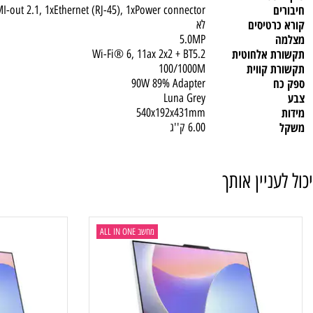
Wireless EOS Keyboard, Luna Grey, Hebrew
Wireless EOS Mouse, Luna Grey
פטי
לא
 1xHDMI-out 2.1, 1xEthernet (RJ-45), 1xPower connector
טיסים
לא
5.0MP
 אלחוטית
Wi-Fi® 6, 11ax 2x2 + BT5.2
 קווית
100/1000M
90W 89% Adapter
Luna Grey
540x192x431mm
6.00 ק''ג
ניין אותך
מחשב ALL IN ONE