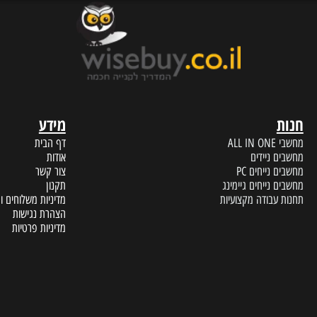
ERVICE
FAST DELIVERY
עד הבית תוך מספר ימי עסקים
נציגי שיר
מידע
A
דף הבית
 ניידים
אודות
נייחים PC
צור קשר
נייחים גיימינג
תקנון
עבודה מקצועיות
מדיניות משלוחים והחזרות
הצהרת נגישות