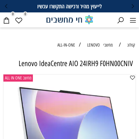
לייעוץ מהיר ורכישה התקשרו עכשיו
0
0
/
/
קטלוג
מחשבי ALL-IN-ONE
LENOVO
Lenovo IdeaCentre AIO 24IRH9 F0HN00CNIV
מחשב ALL IN ONE