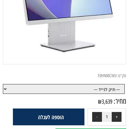
מק"ט:
F0HN00CNIV
מחיר:
₪
3,639
הוספה לעגלה