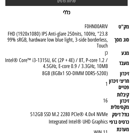
כללי
מק"ט
F0HN00ARIV
23.8" FHD (1920x1080) IPS Anti-glare 250nits, 100Hz,
סוג מסך
99% sRGB, hardware low blue light, 3-side borderless,
Touch
מגע
כן
Intel® Core™ i3-1315U, 6C (2P + 4E) / 8T, P-core 1.2 /
מעבד
4.5GHz, E-core 0.9 / 3.3GHz, 10MB
זיכרון
(8GB (8GBx1 SO-DIMM DDR5-5200
חריצי זיכרון
1
פנויים
קיבלות
זיכרון
16
מקסימלית
גודל דיסק
512GB SSD M.2 2280 PCIe® 4.0x4 NVMe
כרטיס גרפי
Integrated Intel® UHD Graphics
מערכת
WIN 11