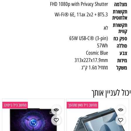
מצלמה
FHD 1080p with Privacy Shutter
תקשורת
Wi-Fi® 6E, 11ax 2x2 + BT5.3
אלחוטית
תקשורת
לא
קווית
ספק כח
65W USB-C® (3-pin)
סוללה
57Wh
צבע
Cosmic Blue
מידות
313x227x17.9mm
משקל
מתחיל מ1.6 ק"ג
יכול לעניין אותך
מחשב נייד טאץ מתהפך
מחשב נייד גיימינג