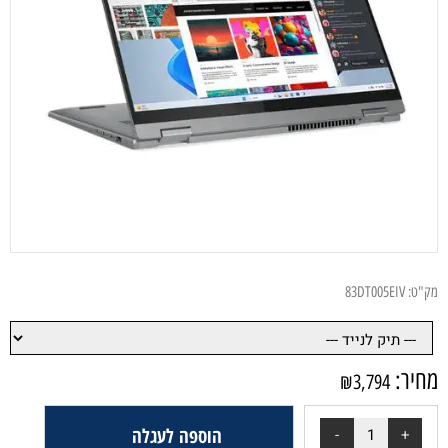
מק"ט:
83DT005EIV
מחיר:
₪
3,794
הוספה לעגלה