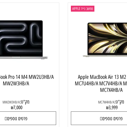
מחשב נייד APPLE
מחשב
יד Apple MacBook Air 13 M2
acBook Pro 14 M4 MW2U3HB/A
MW2W3HB/A
MC7U4HB/A MC7V4H
MC7X4H