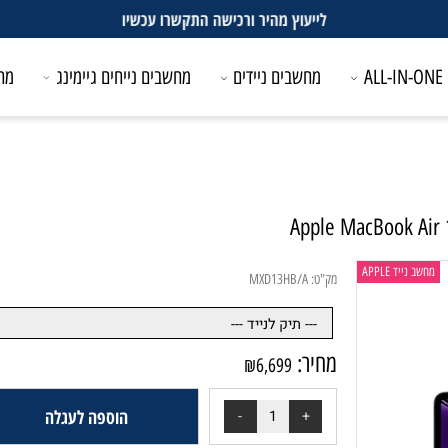
לייעוץ מהיר ורכישה התקשרו עכשיו
מחשבים ניידים
מחשבים נייחים גיימינג
מחשבים
Apple MacBoo
ד APPLE
מק"ט:
MXD13HB/A
מחיר:
₪
6,699
הוספה לעגלה