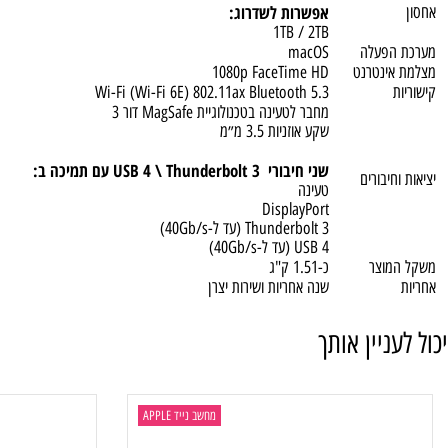
אפשרות לשדרוג:
24GB
512GB SSD
אפשרות לשדרוג:
1TB / 2TB
פעלה
macOS
ינטרנט
1080p FaceTime HD
Wi-Fi (Wi-Fi 6E) 802.11ax Bluetooth 5.3
מחבר לטעינה בטכנולוגיית MagSafe דור 3
שקע אוזניות 3.5 מ״מ
שני חיבורי USB 4 \ Thunderbolt 3 עם תמיכה ב:
יבורים
טעינה
DisplayPort
Thunderbolt 3 (עד ל-40Gb/s)
USB 4 (עד ל-40Gb/s)
וצר
כ-1.51 ק"ג
שנה אחריות ושירות יצרן
ניין אותך