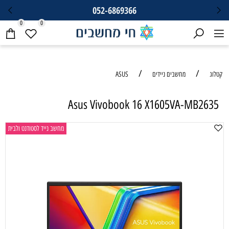
052-6869366
0
0
/
/
קטלוג
מחשבים ניידים
ASUS
Asus Vivobook 16 X1605VA-MB2635
מחשב נייד לסטודנט ולבית