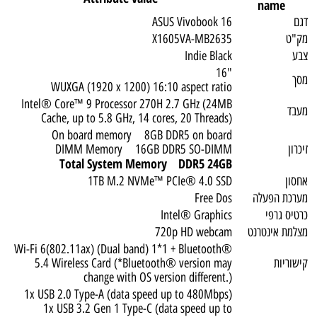
name
דגם
ASUS Vivobook 16
מק"ט
X1605VA-MB2635
צבע
Indie Black
"16
מסך
WUXGA (1920 x 1200) 16:10 aspect ratio
Intel® Core™ 9 Processor 270H 2.7 GHz (24MB
מעבד
Cache, up to 5.8 GHz, 14 cores, 20 Threads)
On board memory 8GB DDR5 on board
זיכרון
DIMM Memory 16GB DDR5 SO-DIMM
Total System Memory DDR5 24GB
אחסון
1TB M.2 NVMe™ PCIe® 4.0 SSD
מערכת הפעלה
Free Dos
כרטיס גרפי
Intel® Graphics
מצלמת אינטרנט
720p HD webcam
Wi-Fi 6(802.11ax) (Dual band) 1*1 + Bluetooth®
קישוריות
5.4 Wireless Card (*Bluetooth® version may
change with OS version different.)
1x USB 2.0 Type-A (data speed up to 480Mbps)
1x USB 3.2 Gen 1 Type-C (data speed up to