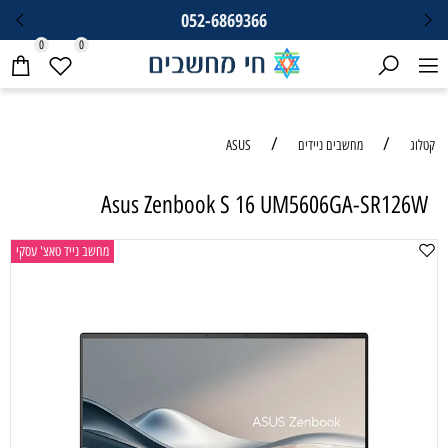
052-6869366
0
0
/
/
קטלוג
מחשבים ניידים
ASUS
Asus Zenbook S 16 UM5606GA-SR126W
מחשב נייד טאצ' עסקי