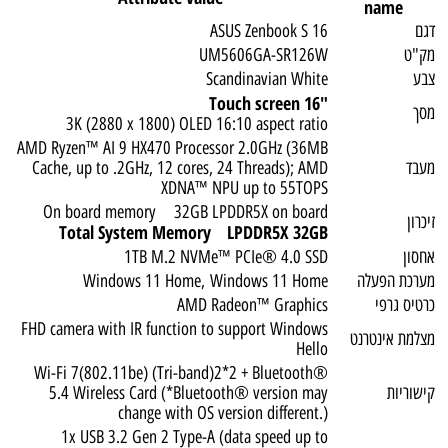
name
דגם
ASUS Zenbook S 16
מק"ט
UM5606GA-SR126W
צבע
Scandinavian White
"16 Touch screen
מסך
3K (2880 x 1800) OLED 16:10 aspect ratio
AMD Ryzen™ AI 9 HX470 Processor 2.0GHz (36MB
מעבד
Cache, up to .2GHz, 12 cores, 24 Threads); AMD
XDNA™ NPU up to 55TOPS
On board memory 32GB LPDDR5X on board
זיכרון
Total System Memory LPDDR5X 32GB
אחסון
1TB M.2 NVMe™ PCIe® 4.0 SSD
מערכת הפעלה
Windows 11 Home, Windows 11 Home
כרטיס גרפי
AMD Radeon™ Graphics
FHD camera with IR function to support Windows
מצלמת אינטרנט
Hello
Wi-Fi 7(802.11be) (Tri-band)2*2 + Bluetooth®
קישוריות
5.4 Wireless Card (*Bluetooth® version may
change with OS version different.)
1x USB 3.2 Gen 2 Type-A (data speed up to