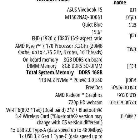
name
דגם
ASUS Vivobook 15
מק"ט
M1502NAQ-BQ061
צבע
Quiet Blue
"15.6
מסך
FHD (1920 x 1080) 16:9 aspect ratio
AMD Ryzen™ 7 170 Processor 3.2GHz (20MB
מעבד
Cache, up to 4.75 GHz, 8 cores, 16 Threads)
On board memory 8GB DDR5 on board
זיכרון
DIMM Memory 8GB DDR5 SO-DIMM
Total System Memory DDR5 16GB
אחסון
1TB M.2 NVMe™ PCIe® 3.0 SSD
מערכת הפעלה
Free Dos
כרטיס גרפי
AMD Radeon™ Graphics
מצלמת אינטרנט
720p HD webcam
Wi-Fi 6(802.11ax) (Dual band) 2*2 + Bluetooth®
קישוריות
5.4 Wireless Card (*Bluetooth® version may
change with OS version different.)
1x USB 2.0 Type-A (data speed up to 480Mbps)
1x USB 3.2 Gen 1 Type-C (data speed up to