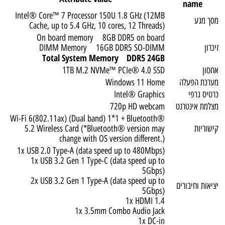
name
Intel® Core™ 7 Processor 150U 1.8 GHz (12MB
מסך מגע
Cache, up to 5.4 GHz, 10 cores, 12 Threads)
On board memory 8GB DDR5 on board
זיכרון
DIMM Memory 16GB DDR5 SO-DIMM
Total System Memory DDR5 24GB
אחסון
1TB M.2 NVMe™ PCIe® 4.0 SSD
מערכת הפעלה
Windows 11 Home
כרטיס גרפי
Intel® Graphics
מצלמת אינטרנט
720p HD webcam
Wi-Fi 6(802.11ax) (Dual band) 1*1 + Bluetooth®
קישוריות
5.2 Wireless Card (*Bluetooth® version may
change with OS version different.)
1x USB 2.0 Type-A (data speed up to 480Mbps)
1x USB 3.2 Gen 1 Type-C (data speed up to
5Gbps)
2x USB 3.2 Gen 1 Type-A (data speed up to
יציאות וחיבורים
5Gbps)
1x HDMI 1.4
1x 3.5mm Combo Audio Jack
1x DC-in