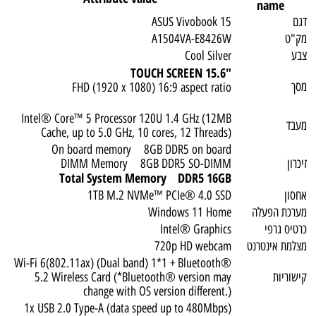
name
דגם
ASUS Vivobook 15
מק"ט
A1504VA-E8426W
צבע
Cool Silver
"15.6 TOUCH SCREEN
מסך
FHD (1920 x 1080) 16:9 aspect ratio
Intel® Core™ 5 Processor 120U 1.4 GHz (12MB
מעבד
Cache, up to 5.0 GHz, 10 cores, 12 Threads)
On board memory 8GB DDR5 on board
זיכרון
DIMM Memory 8GB DDR5 SO-DIMM
Total System Memory DDR5 16GB
אחסון
1TB M.2 NVMe™ PCIe® 4.0 SSD
מערכת הפעלה
Windows 11 Home
כרטיס גרפי
Intel® Graphics
מצלמת אינטרנט
720p HD webcam
Wi-Fi 6(802.11ax) (Dual band) 1*1 + Bluetooth®
קישוריות
5.2 Wireless Card (*Bluetooth® version may
change with OS version different.)
1x USB 2.0 Type-A (data speed up to 480Mbps)