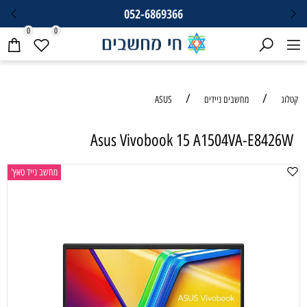
052-6869366
0
0
/
/
קטלוג
מחשבים ניידים
ASUS
Asus Vivobook 15 A1504VA-E8426W
מחשב נייד טאץ'