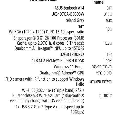
name
דגם
ASUS Zenbook A14
מק"ט
UX3407QA-QD303W
צבע
Iceland Gray
"14
מסך
WUXGA (1920 x 1200) OLED 16:10 aspect ratio
Snapdragon® X X1 26 100 Processor (30MB
מעבד
Cache, up to 2.97GHz, 8 cores, 8 Threads);
Qualcomm® Hexagon™ NPU up to 45TOPS
זיכרון
32GB LPDDR5X
אחסון
1TB M.2 NVMe™ PCIe® 4.0 SSD
מערכת הפעלה
Windows 11 Home
כרטיס גרפי
Qualcomm® Adreno™ GPU
FHD camera with IR function to support Windows
מצלמת אינטרנט
Hello
Wi-Fi 6E(802.11ax) (Triple band) 2*2 +
קישוריות
Bluetooth® 5.3 Wireless Card (*Bluetooth®
version may change with OS version different.)
1x USB 3.2 Gen 2 Type-A (data speed up to
10Gbps)