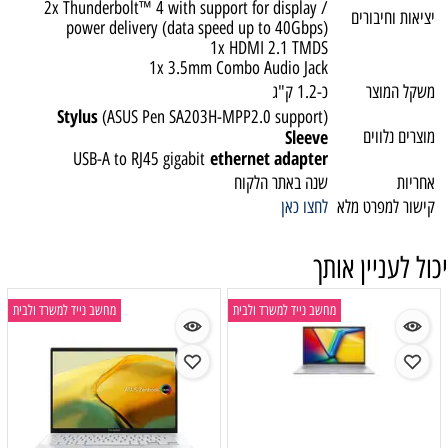
2x Thunderbolt™ 4 with support for display /
יציאות וחיבורים
power delivery (data speed up to 40Gbps)
1x HDMI 2.1 TMDS
1x 3.5mm Combo Audio Jack
משקל המוצר
כ-1.2 ק"ג
Stylus
(ASUS Pen SA203H-MPP2.0 support)
Sleeve
מוצרים נלווים
ethernet adapter
USB-A to RJ45 gigabit
אחריות
שנה באתר הלקוח
קישור למפרט מלא
לחצו כאן
יכול לעניין אותך
מחשב נייד למשרד ולבית
מחשב נייד למשרד ולבית