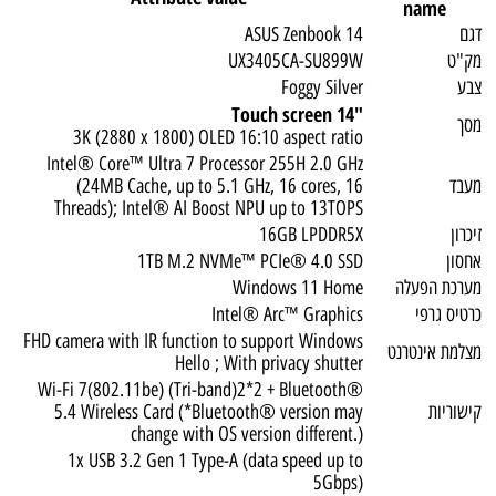
name
דגם
ASUS Zenbook 14
מק"ט
UX3405CA-SU899W
צבע
Foggy Silver
Touch screen
"14
מסך
3K (2880 x 1800) OLED 16:10 aspect ratio
Intel® Core™ Ultra 7 Processor 255H 2.0 GHz
מעבד
(24MB Cache, up to 5.1 GHz, 16 cores, 16
Threads); Intel® AI Boost NPU up to 13TOPS
זיכרון
16GB LPDDR5X
אחסון
1TB M.2 NVMe™ PCIe® 4.0 SSD
מערכת הפעלה
Windows 11 Home
כרטיס גרפי
Intel® Arc™ Graphics
FHD camera with IR function to support Windows
מצלמת אינטרנט
Hello ; With privacy shutter
Wi-Fi 7(802.11be) (Tri-band)2*2 + Bluetooth®
קישוריות
5.4 Wireless Card (*Bluetooth® version may
change with OS version different.)
1x USB 3.2 Gen 1 Type-A (data speed up to
5Gbps)