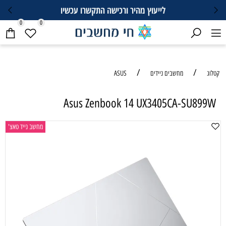
יעוץ מהיר ורכישה התקשרו עכשיו
0
0
/
/
קטלוג
מחשבים ניידים
ASUS
Asus Zenbook 14 UX3405CA-SU899W
מחשב נייד טאצ'