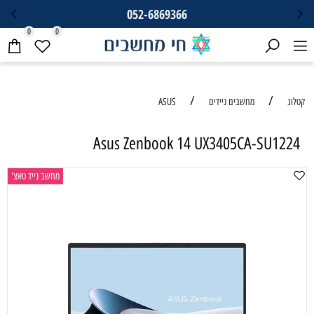
052-6869366
0
0
/
/
קטלוג
מחשבים ניידים
ASUS
Asus Zenbook 14 UX3405CA-SU1224
מחשב נייד טאצ'