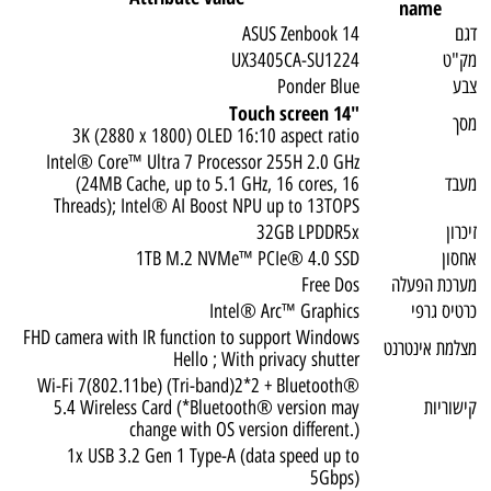
name
דגם
ASUS Zenbook 14
מק"ט
UX3405CA-SU1224
צבע
Ponder Blue
"14 Touch screen
מסך
3K (2880 x 1800) OLED 16:10 aspect ratio
Intel® Core™ Ultra 7 Processor 255H 2.0 GHz
מעבד
(24MB Cache, up to 5.1 GHz, 16 cores, 16
Threads); Intel® AI Boost NPU up to 13TOPS
זיכרון
32GB LPDDR5x
אחסון
1TB M.2 NVMe™ PCIe® 4.0 SSD
מערכת הפעלה
Free Dos
כרטיס גרפי
Intel® Arc™ Graphics
FHD camera with IR function to support Windows
מצלמת אינטרנט
Hello ; With privacy shutter
Wi-Fi 7(802.11be) (Tri-band)2*2 + Bluetooth®
קישוריות
5.4 Wireless Card (*Bluetooth® version may
change with OS version different.)
1x USB 3.2 Gen 1 Type-A (data speed up to
5Gbps)