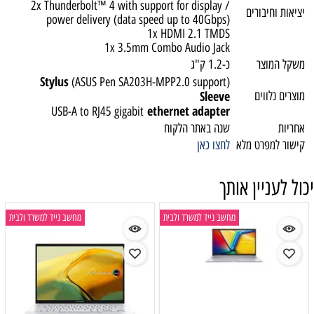
2x Thunderbolt™ 4 with support for display /
יציאות וחיבורים
power delivery (data speed up to 40Gbps)
1x HDMI 2.1 TMDS
1x 3.5mm Combo Audio Jack
משקל המוצר
כ-1.2 ק"ג
Stylus
(ASUS Pen SA203H-MPP2.0 support)
Sleeve
מוצרים נלווים
ethernet adapter
USB-A to RJ45 gigabit
אחריות
שנה באתר הלקוח
קישור למפרט מלא
לחצו כאן
יכול לעניין אותך
מחשב נייד למשרד ולבית
מחשב נייד למשרד ולבית