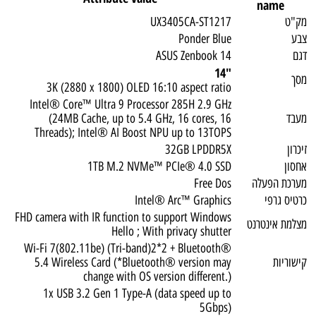
name
מק"ט
UX3405CA-ST1217
צבע
Ponder Blue
דגם
ASUS Zenbook 14
"14
מסך
3K (2880 x 1800) OLED 16:10 aspect ratio
Intel® Core™ Ultra 9 Processor 285H 2.9 GHz
מעבד
(24MB Cache, up to 5.4 GHz, 16 cores, 16
Threads); Intel® AI Boost NPU up to 13TOPS
זיכרון
32GB LPDDR5X
אחסון
1TB M.2 NVMe™ PCIe® 4.0 SSD
מערכת הפעלה
Free Dos
כרטיס גרפי
Intel® Arc™ Graphics
FHD camera with IR function to support Windows
מצלמת אינטרנט
Hello ; With privacy shutter
Wi-Fi 7(802.11be) (Tri-band)2*2 + Bluetooth®
קישוריות
5.4 Wireless Card (*Bluetooth® version may
change with OS version different.)
1x USB 3.2 Gen 1 Type-A (data speed up to
5Gbps)