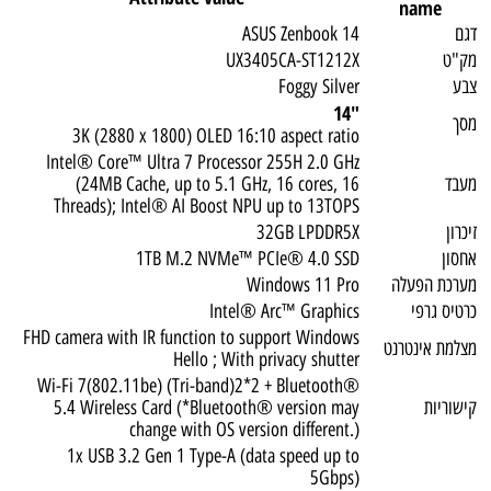
name
דגם
ASUS Zenbook 14
מק"ט
UX3405CA-ST1212X
צבע
Foggy Silver
"14
מסך
3K (2880 x 1800) OLED 16:10 aspect ratio
Intel® Core™ Ultra 7 Processor 255H 2.0 GHz
מעבד
(24MB Cache, up to 5.1 GHz, 16 cores, 16
Threads); Intel® AI Boost NPU up to 13TOPS
זיכרון
32GB LPDDR5X
אחסון
1TB M.2 NVMe™ PCIe® 4.0 SSD
מערכת הפעלה
Windows 11 Pro
כרטיס גרפי
Intel® Arc™ Graphics
FHD camera with IR function to support Windows
מצלמת אינטרנט
Hello ; With privacy shutter
Wi-Fi 7(802.11be) (Tri-band)2*2 + Bluetooth®
קישוריות
5.4 Wireless Card (*Bluetooth® version may
change with OS version different.)
1x USB 3.2 Gen 1 Type-A (data speed up to
5Gbps)