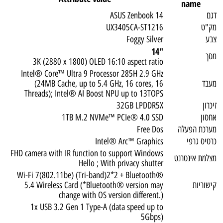
name
דגם
ASUS Zenbook 14
מק"ט
UX3405CA-ST1216
צבע
Foggy Silver
"14
מסך
3K (2880 x 1800) OLED 16:10 aspect ratio
Intel® Core™ Ultra 9 Processor 285H 2.9 GHz
מעבד
(24MB Cache, up to 5.4 GHz, 16 cores, 16
Threads); Intel® AI Boost NPU up to 13TOPS
זיכרון
32GB LPDDR5X
אחסון
1TB M.2 NVMe™ PCIe® 4.0 SSD
מערכת הפעלה
Free Dos
כרטיס גרפי
Intel® Arc™ Graphics
FHD camera with IR function to support Windows
מצלמת אינטרנט
Hello ; With privacy shutter
Wi-Fi 7(802.11be) (Tri-band)2*2 + Bluetooth®
קישוריות
5.4 Wireless Card (*Bluetooth® version may
change with OS version different.)
1x USB 3.2 Gen 1 Type-A (data speed up to
5Gbps)