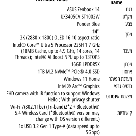
name
דגם
ASUS Zenbook 14
מק"ט
UX3405CA-ST1002W
צבע
Ponder Blue
"14
מסך
3K (2880 x 1800) OLED 16:10 aspect ratio
Intel® Core™ Ultra 5 Processor 225H 1.7 GHz
מעבד
(18MB Cache, up to 4.9 GHz, 14 cores, 14
Threads); Intel® AI Boost NPU up to 13TOPS
זיכרון
16GB LPDDR5X
אחסון
1TB M.2 NVMe™ PCIe® 4.0 SSD
מערכת הפעלה
Windows 11 Home
כרטיס גרפי
Intel® Arc™ Graphics
FHD camera with IR function to support Windows
מצלמת אינטרנט
Hello ; With privacy shutter
Wi-Fi 7(802.11be) (Tri-band)2*2 + Bluetooth®
קישוריות
5.4 Wireless Card (*Bluetooth® version may
change with OS version different.)
1x USB 3.2 Gen 1 Type-A (data speed up to
5Gbps)