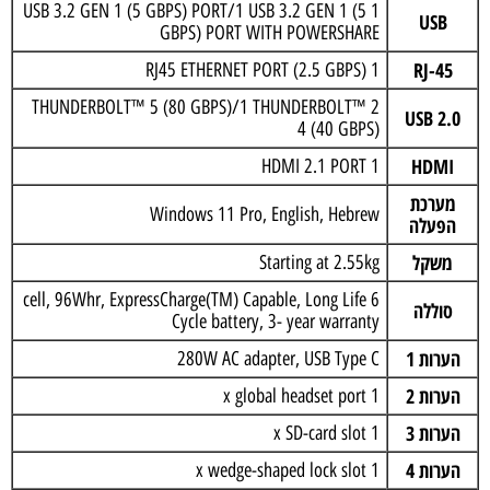
1 USB 3.2 GEN 1 (5 GBPS) PORT/1 USB 3.2 GEN 1 (5
USB
GBPS) PORT WITH POWERSHARE
RJ-45
1 RJ45 ETHERNET PORT (2.5 GBPS)
2 THUNDERBOLT™ 5 (80 GBPS)/1 THUNDERBOLT™
USB 2.0
4 (40 GBPS)
HDMI
1 HDMI 2.1 PORT
מערכת
Windows 11 Pro, English, Hebrew
הפעלה
משקל
Starting at 2.55kg
6 cell, 96Whr, ExpressCharge(TM) Capable, Long Life
סוללה
Cycle battery, 3- year warranty
הערות 1
280W AC adapter, USB Type C
הערות 2
1 x global headset port
הערות 3
1 x SD-card slot
הערות 4
1 x wedge-shaped lock slot