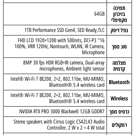
תמיכה
בזיכרון
64GB
מקסימלי
גודל דיסק
1TB Performance SSD Gen4, SED Ready,TLC
16" FHD LCD 1920×1200 with 500nits, DCI-P3
סוג מסך
100%, VRR 120Hz, Nontouch, WLAN, IR Camera,
Microphone
מצלמה
8MP 30 fps HDR RGB+IR camera, Dual-array
קדמית
microphones, Ambient light sensor
Intel® Wi-Fi 7 BE200, 2×2, 802.11be, MU-MIMO,
Bluetooth
Bluetooth® 5.4 wireless card
Intel® Wi-Fi 7 BE200, 2×2, 802.11be, MU-MIMO,
Wireless
Bluetooth® 5.4 wireless card
כרטיס מסך
NVIDIA RTX PRO 3000 Blackwell 12GB GDDR7
Stereo speakers with Cirrus Logic CS42L43 Audio
רמקולים
Controller, 2 W x 2 = 4 W total